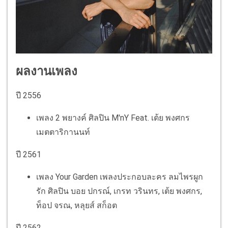
ผลงานเพลง
ปี
2556
เพลง 2 พยางค์
ศิลปิน M'nY Feat. เต้ย พงศกร
เมตตาริกานนท์
ปี 2561
เพลง Your Garden
เพลงประกอบละคร ลมไพรผูก
รัก
ศิลปิน บอย ปกรณ์, เกรท วรินทร, เต้ย พงศกร,
ท็อป จรณ, หลุยส์ สก็อต
ปี 2562