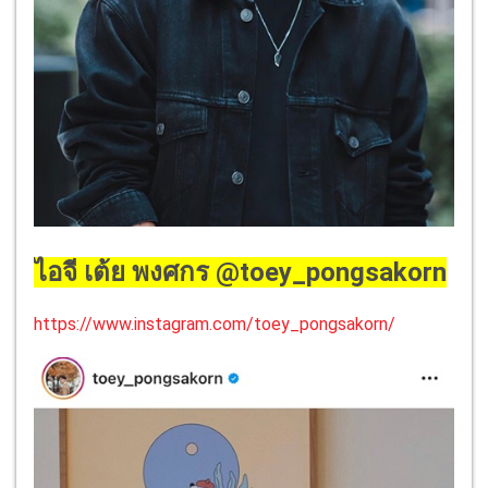
ไอจี เต้ย พงศกร @toey_pongsakorn
https://www.instagram.com/toey_pongsakorn/