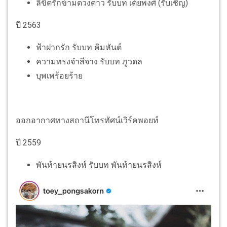
ลิขิตรักข้ามดวงดาว รับบท เต้ยพงศ์ (รับเชิญ)
ปี 2563
ฟ้าฝากรัก
รับบท
คิมหันต์
ความทรงจำสีจาง รับบท ภูวดล
บุพเพร้อยร้าย
ออกอากาศทางสถานีโทรทัศน์เวิร์คพอยท์
ปี
2559
พันท้ายนรสิงห์
รับบท
พันท้ายนรสิงห์