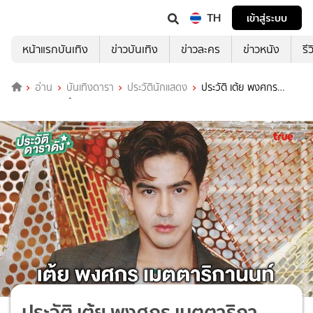
TH
เข้าสู่ระบบ
หน้าแรกบันเทิง
ข่าวบันเทิง
ข่าวละคร
ข่าวหนัง
รี
อ่าน
บันเทิงดารา
ประวัตินักแสดง
ประวัติ เต้ย พงศกร
เมตตาริกานนท์
ประวัติ เต้ย พงศกร เมตตาริกา