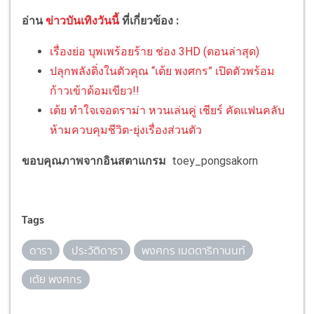
อ่าน
ข่าวบันเทิงวันนี้
ที่เกี่ยวข้อง :
เรื่องย่อ บุพเพร้อยร้าย ช่อง 3HD (ตอนล่าสุด)
ปลุกพลังติ่งในตัวคุณ “เต้ย พงศกร” เปิดตัวพร้อม
ก้าวเข้าด้อมเขียว!!
เต้ย ทำใจเจอดราม่า หวนเล่นคู่ เชียร์ คัดแฟนคลับ
ห้ามควบคุมชีวิต-ยุ่งเรื่องส่วนตัว
ขอบคุณภาพจากอินสตาแกรม
toey_pongsakorn
Tags
ดารา
ประวัติดารา
พงศกร เมตตาริกานนท์
เต้ย พงศกร