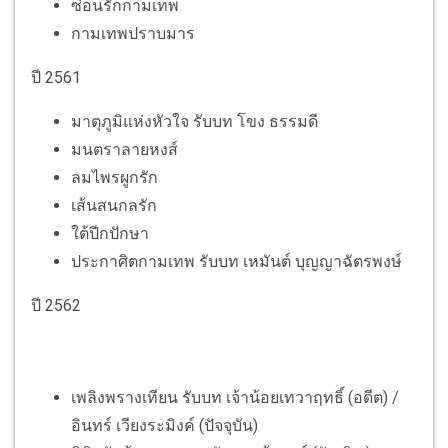
ซ่อนรักกามเทพ
กามเทพปราบมาร
ปี 2561
มาตุภูมิแห่งหัวใจ
รับบท
โขง ธรรมดี
มนตราลายหงส์
ลมไพรผูกรัก
เส้นสนกลรัก
ใต้ปีกปักษา
ประกาศิตกามเทพ รับบท เหมันต์ บุญญาฉัตรพงษ์
ปี 2562
เพลิงพรางเทียน
รับบท
เจ้าน้อยเทวาฤทธิ์ (อดีต) /
อินทร์ เวียงระมิงค์ (ปัจจุบัน)