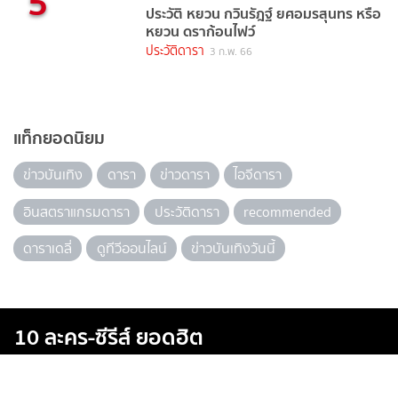
5
ประวัติ หยวน กวินรัฎฐ์ ยศอมรสุนทร หรือ
หยวน ดราก้อนไฟว์
ประวัติดารา
3 ก.พ. 66
แท็กยอดนิยม
ข่าวบันเทิง
ดารา
ข่าวดารา
ไอจีดารา
อินสตราแกรมดารา
ประวัติดารา
recommended
ดาราเดลี่
ดูทีวีออนไลน์
ข่าวบันเทิงวันนี้
10 ละคร-ซีรีส์ ยอดฮิต