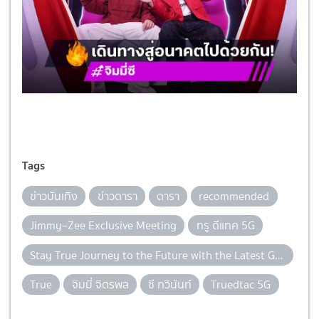
Tags
ข่าวบันเทิง
ข่าวดารา
ดารา
recommended
Jimmy–Zee Exclusive Meeting
ทรู ดีแทค 5G
Stay True Journey to the Future with the Latest Generation of iPhone
True
จิมมี่ จิตรพล
ซี ทวินันท์
Truedtac 5G