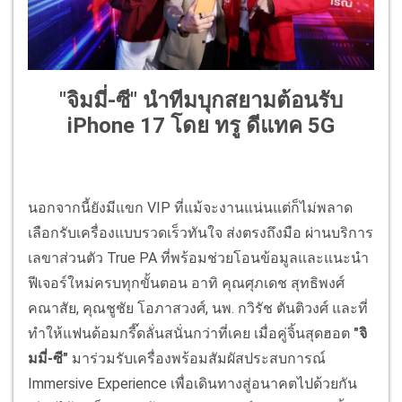
"จิมมี่-ซี" นำทีมบุกสยามต้อนรับ
iPhone 17 โดย ทรู ดีแทค 5G
นอกจากนี้ยังมีแขก VIP ที่แม้จะงานแน่นแต่ก็ไม่พลาด
เลือกรับเครื่องแบบรวดเร็วทันใจ ส่งตรงถึงมือ ผ่านบริการ
เลขาส่วนตัว True PA ที่พร้อมช่วยโอนข้อมูลและแนะนำ
ฟีเจอร์ใหม่ครบทุกขั้นตอน อาทิ คุณศุภเดช สุทธิพงศ์
คณาสัย, คุณชูชัย โอภาสวงศ์, นพ. กวิรัช ตันติวงศ์ และที่
ทำให้แฟนด้อมกรี๊ดลั่นสนั่นกว่าที่เคย เมื่อคู่จิ้นสุดฮอต
"จิ
มมี่-ซี"
มาร่วมรับเครื่องพร้อมสัมผัสประสบการณ์
Immersive Experience เพื่อเดินทางสู่อนาคตไปด้วยกัน