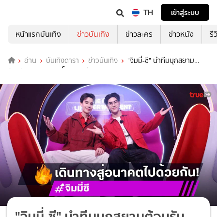
TH
เข้าสู่ระบบ
หน้าแรกบันเทิง
ข่าวบันเทิง
ข่าวละคร
ข่าวหนัง
รี
อ่าน
บันเทิงดารา
ข่าวบันเทิง
"จิมมี่-ซี" นำทีมบุกสยาม
ต้อนรับ iPhone 17 โดย ทรู ดีแทค 5G
"จิมมี่-ซี" นำทีมบุกสยามต้อนรับ