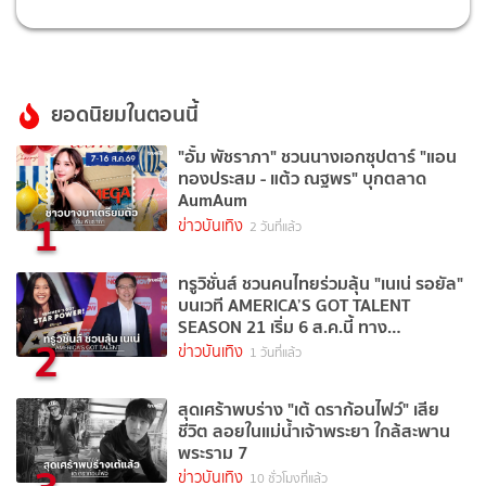
ยอดนิยมในตอนนี้
"อั้ม พัชราภา" ชวนนางเอกซุปตาร์ "แอน
ทองประสม - แต้ว ณฐพร" บุกตลาด
AumAum
1
ข่าวบันเทิง
2 วันที่แล้ว
ทรูวิชั่นส์ ชวนคนไทยร่วมลุ้น "เนเน่ รอยัล"
บนเวที AMERICA’S GOT TALENT
SEASON 21 เริ่ม 6 ส.ค.นี้ ทาง
2
TrueVisions NOW
ข่าวบันเทิง
1 วันที่แล้ว
สุดเศร้าพบร่าง "เต้ ดราก้อนไฟว์" เสีย
ชีวิต ลอยในแม่น้ำเจ้าพระยา ใกล้สะพาน
พระราม 7
ข่าวบันเทิง
10 ชั่วโมงที่แล้ว