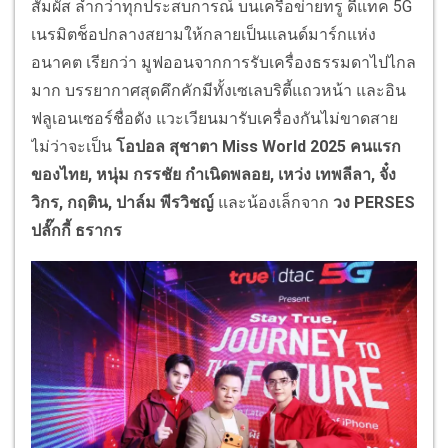
สัมผัส ล้ำกว่าทุกประสบการณ์ บนเครือข่ายทรู ดีแทค 5G
เนรมิตช็อปกลางสยามให้กลายเป็นแลนด์มาร์กแห่ง
อนาคต เรียกว่า มูฟออนจากการรับเครื่องธรรมดาไปไกล
มาก บรรยากาศสุดคึกคักมีทั้งเซเลบริตี้แถวหน้า และอิน
ฟลูเอนเซอร์ชื่อดัง แวะเวียนมารับเครื่องกันไม่ขาดสาย
ไม่ว่าจะเป็น
โอปอล สุชาตา Miss World 2025 คนแรก
ของไทย, หนุ่ม กรรชัย กำเนิดพลอย, เหว่ง เทพลีลา, จั๋ง
วิกร, กฤติน, ปาล์ม พีรวิชญ์
และน้องเล็กจาก
วง PERSES
ปลั๊กกี้ ธรากร