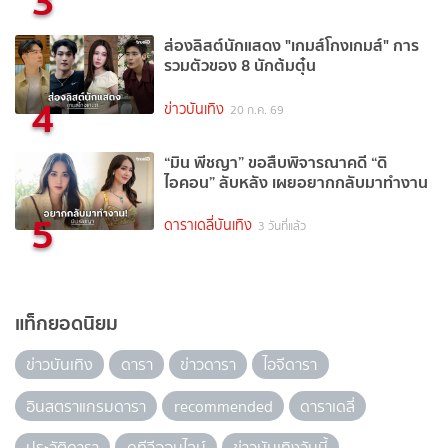
3
ส่องลิสต์นักแสดง "เกมส์โกงเกมส์" การ
รวมตัวของ 8 นักต้มตุ๋น
4
ข่าวบันเทิง
20 ก.ค. 69
“มิน พีชญา” ขอสืบพิจารณาคดี “ดิ
ไอคอน” ลับหลัง เผยอยากกลับมาทำงาน
5
ดาราเดลี่บันเทิง
3 วันที่แล้ว
แท็กยอดนิยม
ข่าวบันเทิง
ดารา
ข่าวดารา
ไอจีดารา
อินสตราแกรมดารา
recommended
ดาราเดลี่
ประวัติดารา
ดูทีวีออนไลน์
ข่าวบันเทิงวันนี้