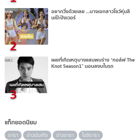
อยากวิ่งด้วยเลย ...นางเอกสาวโชว์หุ่นลี
นเป๊ะปังเวอร์
2
เผยที่เกิดเหตุบางแสนพบร่าง “กอล์ฟ The
Knot Season1” นอนสงบในรถ
3
แท็กยอดนิยม
ดารา
ข่าวบันเทิง
ข่าวดารา
ไอจีดารา