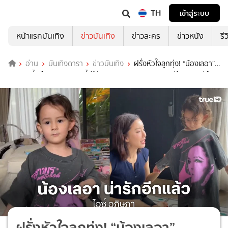
TH
เข้าสู่ระบบ
หน้าแรกบันเทิง
ข่าวบันเทิง
ข่าวละคร
ข่าวหนัง
รี
อ่าน
บันเทิงดารา
ข่าวบันเทิง
ฝรั่งหัวใจลูกทุ่ง! “น้องเลอา”
ลูกสาว “ไอซ์ อภิษฎา” บอกไม่รู้จักเพลง “ฮาย อาภาพร” แต่ร้องตรงคีย์ทุก
เพลง
ฝรั่งหัวใจลูกทุ่ง! “น้องเลอา”