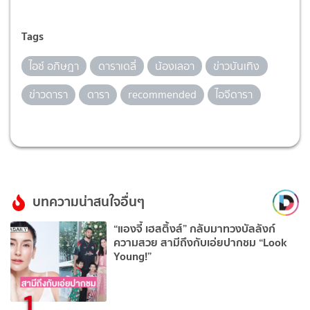
Tags
ไอซ์ อภิษฎา
ดาราเดลี่
น้องเลอา
ข่าวบันเทิง
ข่าวดารา
ดารา
recommended
ไอจีดารา
บทความน่าสนใจอื่นๆ
“แองจี้ เฮสติ้งส์” กลับมาทวงบัลลังก์
ความสวย สามีถึงกับเอ่ยปากชม “Look
Young!”
1