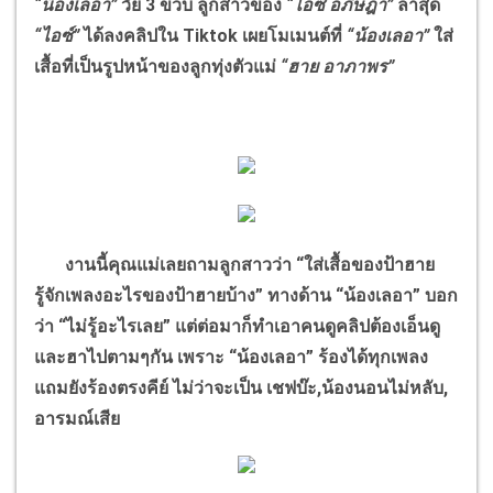
“น้องเลอา”
วัย 3 ขวบ ลูกสาวของ
“ไอซ์ อภิษฎา”
ล่าสุด
“ไอซ์”
ได้ลงคลิปใน Tiktok เผยโมเมนต์ที่
“น้องเลอา”
ใส่
เสื้อที่เป็นรูปหน้าของลูกทุ่งตัวแม่
“ฮาย อาภาพร”
งานนี้คุณแม่เลยถามลูกสาวว่า “ใส่เสื้อของป้าฮาย
รู้จักเพลงอะไรของป้าฮายบ้าง” ทางด้าน “น้องเลอา” บอก
ว่า “ไม่รู้อะไรเลย” แต่ต่อมาก็ทำเอาคนดูคลิปต้องเอ็นดู
และฮาไปตามๆกัน เพราะ “น้องเลอา” ร้องได้ทุกเพลง
แถมยังร้องตรงคีย์ ไม่ว่าจะเป็น เชฟบ๊ะ,น้องนอนไม่หลับ,
อารมณ์เสีย