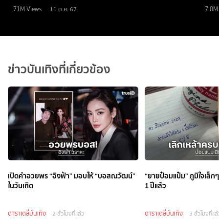
71M
Views
7.8M
11 ต.ค. 67
ข่าวบันเทิงที่เกี่ยวข้อง
เปิดคำอวยพร “อิงฟ้า” มอบให้ “บอสณวัฒน์”
“ยายป๋อมแป๋ม” ภูมิใจเล
ในวันเกิด
1 ปีแล้ว
ดาราเดลี่บันเทิง
ดาราเดลี่บันเทิง
2 ชั่วโมงที่แล้ว
3 ชั่วโมงที่แล้