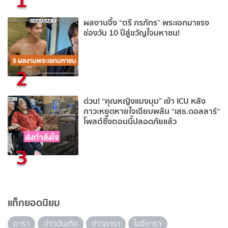
ผลงานจึ้ง “ตรี ภรภัทร” พระเอกมาแรง
ช่องวัน 10 ปีสู่ขวัญใจมหาชน!
2
ด่วน! “คุณหญิงแมงมุม” เข้า ICU หลัง
ภาวะหยุดหายใจเฉียบพลัน “เสธ.ดอลลาร์“
โพสต์ซึ้งตอนนี้ปลอดภัยแล้ว
3
แท็กยอดนิยม
ดารา
ข่าวบันเทิง
ข่าวดารา
ไอจีดารา