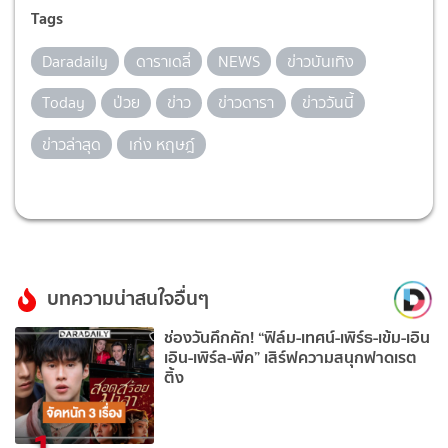
Tags
Daradaily
ดาราเดลี่
NEWS
ข่าวบันเทิง
Today
ป่วย
ข่าว
ข่าวดารา
ข่าววันนี้
ข่าวล่าสุด
เก่ง หฤษฎ์
บทความน่าสนใจอื่นๆ
ช่องวันคึกคัก! “ฟิล์ม-เทศน์-เพิร์ธ-เข้ม-เอิน
เอิน-เพิร์ล-พีค” เสิร์ฟความสนุกฟาดเรต
ติ้ง
1