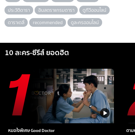
ประวัติดารา
อินสตราแกรมดารา
ดูทีวีออนไลน์
ดาราเดลี่
recommended
ดูละครออนไลน์
10 ละคร-ซีรีส์ ยอดฮิต
หมอใจพิเศษ Good Doctor
ตามห