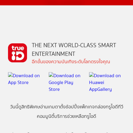
THE NEXT WORLD-CLASS SMART
ENTERTAINMENT
อีกขั้นของความบันเทิงระดับโลกตรงใจคุณ
วันนี้
ดู
สิทธิพิเศษ
อ่าน
เกม
ตาตั้ง
ช้อปปิ้ง
แพ็กเกจ
กล่องทรูไอดีทีวี
คอมมูนิตี้
บริการช่วยเหลือทรูไอดี