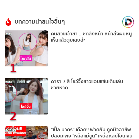
บทความน่าสนใจอื่นๆ
คนสวยเจ้าขา …ชุดส่งหน้า หน้าส่งผมหนู
เห็นแล้วตุยเลยล่ะ
1
ดารา 7 สี โชว์จึ้งขาวแอบแซ่บเดินเล่น
ชายหาด
2
“เปิ้ล นาคร” เดือด!! ฟาดยับ ถูกมิจฉาชีพ
ปลอมเพจ “หม้อแม่จูน” เหยื่อหลงโอนเงิน