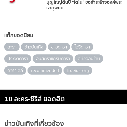
บุญใหญ่ต้นปี “โตโน่” ขอชำระล้างองค์พระ
ธาตุพนม
แท็กยอดนิยม
ดารา
ข่าวบันเทิง
ข่าวดารา
ไอจีดารา
ประวัติดารา
อินสตราแกรมดารา
ดูทีวีออนไลน์
ดาราเดลี่
recommended
trueidstory
10 ละคร-ซีรีส์ ยอดฮิต
ข่าวบันเทิงที่เกี่ยวข้อง