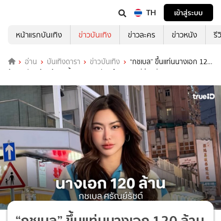
TH
เข้าสู่ระบบ
หน้าแรกบันเทิง
ข่าวบันเทิง
ข่าวละคร
ข่าวหนัง
รี
อ่าน
บันเทิงดารา
ข่าวบันเทิง
“กชเบล” ขึ้นแท่นนางเอก 120
ล้าน หนัง “ข้างบ้าน” ยิ้ม “บอสณวัฒน์” กระซิบมีข่าวดี
“กชเบล” ขึ้นแท่นนางเอก 120 ล้าน