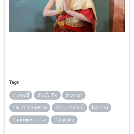
Tags
ดาราเดลี่
ข่าวบันเทิง
ข่าวดารา
กชเบล ศรัณย์รัชต์
ข่าวบันเทิงวันนี้
ไอจีดารา
อินสตาแกรมดารา
Daradaily