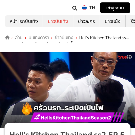
TH
เข้าสู่ระบบ
หน้าแรกบันเทิง
ข่าวบันเทิง
ข่าวละคร
ข่าวหนัง
รี
อ่าน
บันเทิงดารา
ข่าวบันเทิง
Hell’s Kitchen Thailand ss2
EP.5 : เชฟวิลเมนต์-เชฟเอียน ผนึกพลังโหด จานแตกกระจาย
Hell’s Kitchen Thailand ss2 EP.5