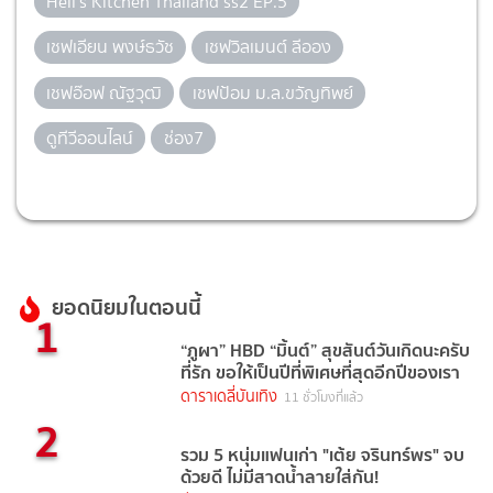
Hell’s Kitchen Thailand ss2 EP.5
เชฟเอียน พงษ์ธวัช
เชฟวิลเมนต์ ลีออง
เชฟอ๊อฟ ณัฐวุฒิ
เชฟป้อม ม.ล.ขวัญทิพย์
ดูทีวีออนไลน์
ช่อง7
ยอดนิยมในตอนนี้
1
“ภูผา” HBD “มิ้นต์” สุขสันต์วันเกิดนะครับ
ที่รัก ขอให้เป็นปีที่พิเศษที่สุดอีกปีของเรา
ดาราเดลี่บันเทิง
11 ชั่วโมงที่แล้ว
2
รวม 5 หนุ่มแฟนเก่า "เต้ย จรินทร์พร" จบ
ด้วยดี ไม่มีสาดน้ำลายใส่กัน!