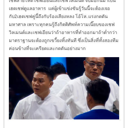
เชฟสายโหด เชฟเอียนและเชฟวิลเมนต์ จับมือกันมาเป็น
เฮดเชฟดูแลอาหาร แค่ผู้เข้าแข่งขันรู้วันนี้จะต้องเจอ
กับ2เฮดเชฟคู่นี้ถึงกับร้องเสียงหลง โอ้โห..แรงกดดัน
มหาศาล เพราะทุกคนรู้ถึงกิตติศัพท์ความเนี๊ยบของเชฟ
วิลเมนต์และเชฟเอียนว่าถ้าอาหารที่ทำออกมาถ้าต่ำกว่า
มาตราฐานจะต้องถูกเขวี้ยงทิ้งทันที ซึ่งเป็นสิ่งที่ทั้งสองทีม
ค่อนข้างที่จะเครียดและกดดันอย่างมาก