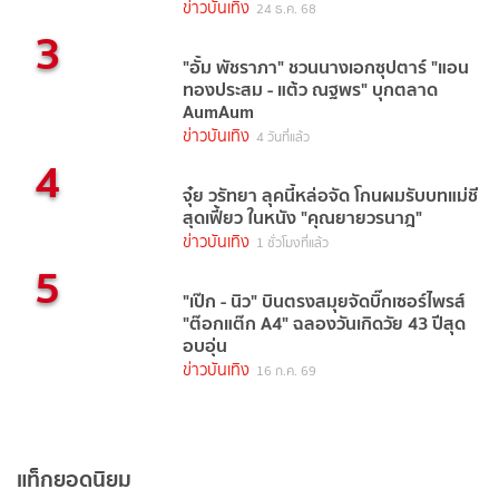
ข่าวบันเทิง
24 ธ.ค. 68
3
"อั้ม พัชราภา" ชวนนางเอกซุปตาร์ "แอน
ทองประสม - แต้ว ณฐพร" บุกตลาด
AumAum
ข่าวบันเทิง
4 วันที่แล้ว
4
จุ๋ย วรัทยา ลุคนี้หล่อจัด โกนผมรับบทแม่ชี
สุดเฟี้ยว ในหนัง "คุณยายวรนาฎ"
ข่าวบันเทิง
1 ชั่วโมงที่แล้ว
5
"เป๊ก - นิว" บินตรงสมุยจัดบิ๊กเซอร์ไพรส์
"ต๊อกแต๊ก A4" ฉลองวันเกิดวัย 43 ปีสุด
อบอุ่น
ข่าวบันเทิง
16 ก.ค. 69
แท็กยอดนิยม