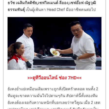
ธวัช เฉลิมกิตติชัย,เชฟวิลเมนต์ ลีออง,เชฟอ๊อฟ ณัฐวุฒิ
ธรรมพันธุ์
เป็นผู้เฟ้นหา Head Chef มืออาชีพคนต่อไป
>>ดูทีวีออนไลน์ ช่อง 7HD<<
ยังคงย่ำแย่เหมือนเดิมเพราะถูกสั่งปิดครัวตลอด จนทั้ง 2
ทีมดูจะขาดความมั่นใจไปตามๆกัน สัปดาห์นี้ทั้งสองทีม
ยังคงต้องเจอกับความหนักที่บอกเลยว่าทวีคูณ เมื่อ 2 เฮด