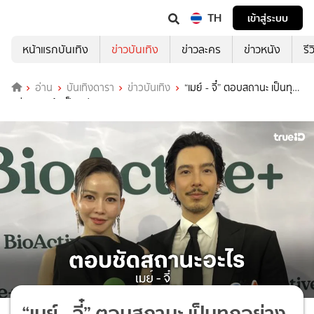
TH
เข้าสู่ระบบ
หน้าแรกบันเทิง
ข่าวบันเทิง
ข่าวละคร
ข่าวหนัง
รี
อ่าน
บันเทิงดารา
ข่าวบันเทิง
“เมย์ - จี๋” ตอบสถานะ เป็นทุก
อย่าง ยกเว้นเป็นแฟน
“เมย์ - จี๋” ตอบสถานะ เป็นทุกอย่าง