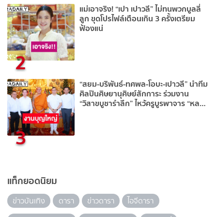
แม่เอาจริง! “เปา เปาวลี” ไม่ทนพวกบูลลี่
ลูก ขุดโปรไฟล์เตือนเกิน 3 ครั้งเตรียม
ฟ้องแน่
2
“สยม-บริพันธ์-ทศพล-โอบะ-เปาวลี” นำทีม
ศิลปินศิษยานุศิษย์สักการะ ร่วมงาน
“วิสาขบูชารำลึก” ไหว้ครูบูรพาจาร “หลวง
พ่อพูล” ละสังขาร 20 ปี
3
แท็กยอดนิยม
ข่าวบันเทิง
ดารา
ข่าวดารา
ไอจีดารา