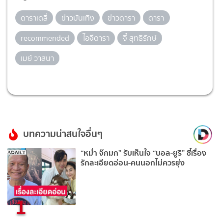
ดาราเดลี่
ข่าวบันเทิง
ข่าวดารา
ดารา
recommended
ไอจีดารา
จี๋ สุทธิรักษ์
เมย์ วาสนา
บทความน่าสนใจอื่นๆ
“หม่ำ จ๊กมก” รับเห็นใจ “บอล-ยูริ” ชี้เรื่อง
รักละเอียดอ่อน-คนนอกไม่ควรยุ่ง
1