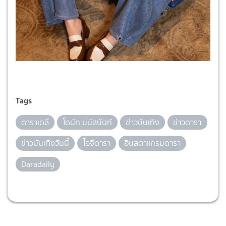
Tags
ดาราเดลี่
โดนัท มนัสนันท์
ข่าวบันเทิง
ข่าวดารา
ข่าวบันเทิงวันนี้
ไอจีดารา
อินสตาแกรมดารา
Daradaily