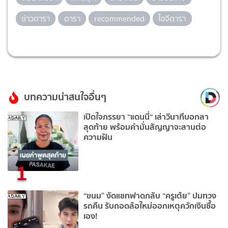
ข่าวดารา
ดารา
recommended
ไอจีดารา
บทความน่าสนใจอื่นๆ
เปิดใจภรรยา “แดนนี่“ เล่าวินาทีบอกลา
สุดท้าย พร้อมคำมั่นสัญญาจะสานต่อ
ความฝัน
1
“ขนม” งัดแชทฟาดกลับ “ครูเต้ย” ปมทวง
รถคืน รับถอดล้อใหม่ออกเหตุควักเงินซื้อ
เอง!