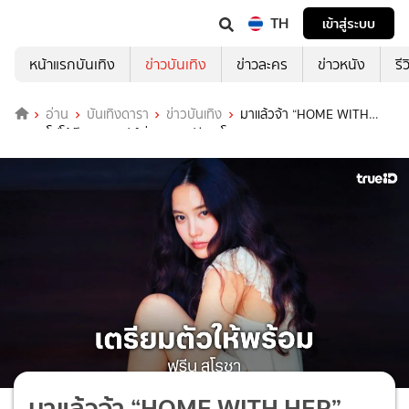
TH
เข้าสู่ระบบ
หน้าแรกบันเทิง
ข่าวบันเทิง
ข่าวละคร
ข่าวหนัง
รี
อ่าน
บันเทิงดารา
ข่าวบันเทิง
มาแล้วจ้า “HOME WITH
HER” โฟโต้บุ๊คคอนเซปต์เริ่ดจาก “ฟรีน สโรชา”
มาแล้วจ้า “HOME WITH HER”