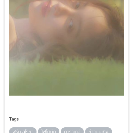
Tags
ฟรีน สโรชา
โฟโต้บุ๊ก
ดาราเดลี่
ข่าวบันเทิง