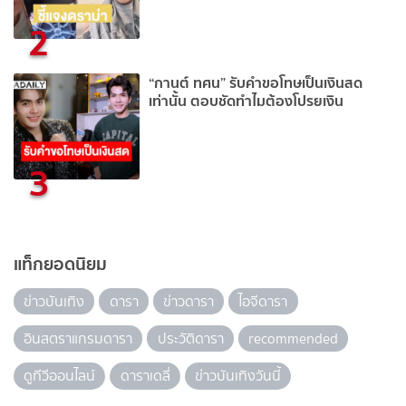
2
“กานต์ ทศน” รับคำขอโทษเป็นเงินสด
เท่านั้น ตอบชัดทำไมต้องโปรยเงิน
3
แท็กยอดนิยม
ข่าวบันเทิง
ดารา
ข่าวดารา
ไอจีดารา
อินสตราแกรมดารา
ประวัติดารา
recommended
ดูทีวีออนไลน์
ดาราเดลี่
ข่าวบันเทิงวันนี้