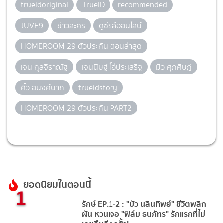
trueidoriginal
TrueID
recommended
JUVE9
ข่าวละคร
ดูซีรีส์ออนไลน์
HOMEROOM 29 ตัวประกัน ตอนล่าสุด
เจน กุลจิราณัฐ
เจนนิษฐ์ โอ่ประเสริฐ
มิว ศุภศิษฏ์
คิ้ว อนงค์นาถ
trueidstory
HOMEROOM 29 ตัวประกัน PART2
ยอดนิยมในตอนนี้
1
รักษ์ EP.1-2 : "บัว นลินทิพย์" ชีวิตพลิก
ผัน หวนเจอ "ฟิล์ม ธนภัทร" รักแรกที่ไม่