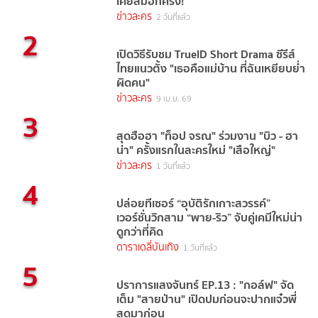
เคยลืมอีกครั้ง!
ข่าวละคร
2 วันที่แล้ว
2
เปิดวิธีรับชม TrueID Short Drama ซีรีส์
ไทยแนวตั้ง "เธอคือแม่บ้าน ที่ฉันเหยียบย่ำ
ผิดคน"
ข่าวละคร
9 เม.ย. 69
3
สุดฮือฮา "ท็อป จรณ" ร่วมงาน "บิว - ฮา
น่า" ครั้งแรกในละครใหม่ "เสือใหญ่"
ข่าวละคร
1 วันที่แล้ว
4
ปล่อยทีเซอร์ “อุบัติรักเกาะสวรรค์”
เวอร์ชั่นวิกสาม “พาย-ริว” จับคู่เคมีใหม่น่า
ดูกว่าที่คิด
ดาราเดลี่บันเทิง
1 วันที่แล้ว
5
ปราการแสงจันทร์ EP.13 : "กอล์ฟ" จัด
เต็ม "สายป่าน" เปิดปมก่อนจะปากแจ๋วพี่
สุดมาก่อน