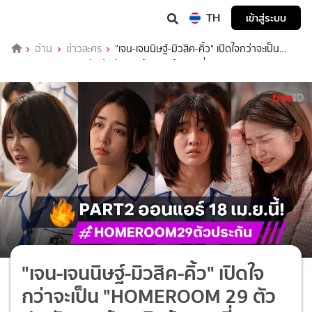
TH
เข้าสู่ระบบ
อ่าน
ข่าวละคร
"เจน-เจนนิษฐ์-มิวสิค-คิ้ว" เปิดใจกว่าจะเป็น
"HOMEROOM 29 ตัวประกัน" สะท้อนพิษร้ายบูลลี่
"เจน-เจนนิษฐ์-มิวสิค-คิ้ว" เปิดใจ
กว่าจะเป็น "HOMEROOM 29 ตัว