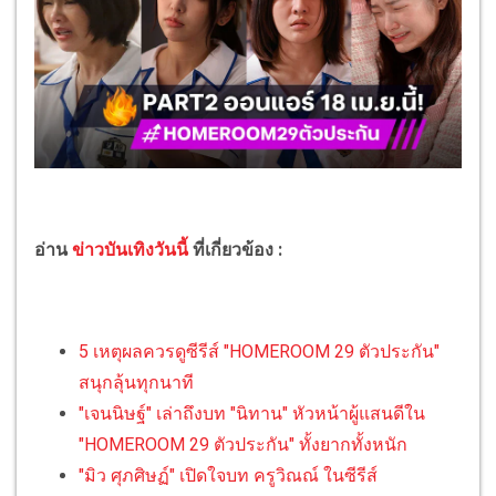
อ่าน
ข่าวบันเทิงวันนี้
ที่เกี่ยวข้อง :
5 เหตุผลควรดูซีรีส์ "HOMEROOM 29 ตัวประกัน"
สนุกลุ้นทุกนาที
"เจนนิษฐ์" เล่าถึงบท "นิทาน" หัวหน้าผู้แสนดีใน
"HOMEROOM 29 ตัวประกัน" ทั้งยากทั้งหนัก
"มิว ศุภศิษฏ์" เปิดใจบท ครูวิณณ์ ในซีรีส์