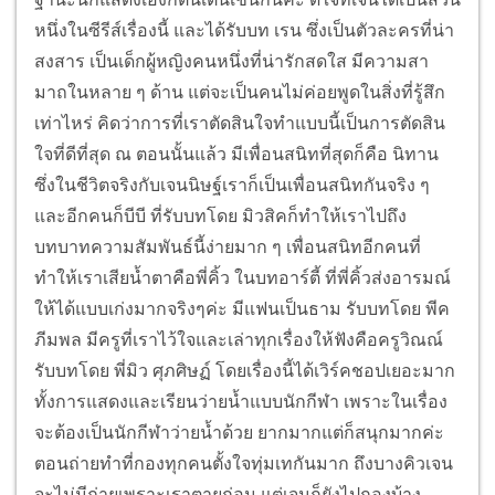
หนึ่งในซีรีส์เรื่องนี้ และได้รับบท เรน ซึ่งเป็นตัวละครที่น่า
สงสาร เป็นเด็กผู้หญิงคนหนึ่งที่น่ารักสดใส มีความสา
มาถในหลาย ๆ ด้าน แต่จะเป็นคนไม่ค่อยพูดในสิ่งที่รู้สึก
เท่าไหร่ คิดว่าการที่เราตัดสินใจทำแบบนี้เป็นการตัดสิน
ใจที่ดีที่สุด ณ ตอนนั้นแล้ว มีเพื่อนสนิทที่สุดก็คือ นิทาน
ซึ่งในชีวิตจริงกับเจนนิษฐ์เราก็เป็นเพื่อนสนิทกันจริง ๆ
และอีกคนก็บีบี ที่รับบทโดย มิวสิคก็ทำให้เราไปถึง
บทบาทความสัมพันธ์นี้ง่ายมาก ๆ เพื่อนสนิทอีกคนที่
ทำให้เราเสียน้ำตาคือพี่คิ้ว ในบทอาร์ตี้ ที่พี่คิ้วส่งอารมณ์
ให้ได้แบบเก่งมากจริงๆค่ะ มีแฟนเป็นธาม รับบทโดย พีค
ภีมพล มีครูที่เราไว้ใจและเล่าทุกเรื่องให้ฟังคือครูวิณณ์
รับบทโดย พี่มิว ศุภศิษฏ์ โดยเรื่องนี้ได้เวิร์คชอปเยอะมาก
ทั้งการแสดงและเรียนว่ายน้ำแบบนักกีฬา เพราะในเรื่อง
จะต้องเป็นนักกีฬาว่ายน้ำด้วย ยากมากแต่ก็สนุกมากค่ะ
ตอนถ่ายทำที่กองทุกคนตั้งใจทุ่มเทกันมาก ถึงบางคิวเจน
จะไม่มีถ่ายเพราะเราตายก่อน แต่เจนก็ยังไปกองบ้าง