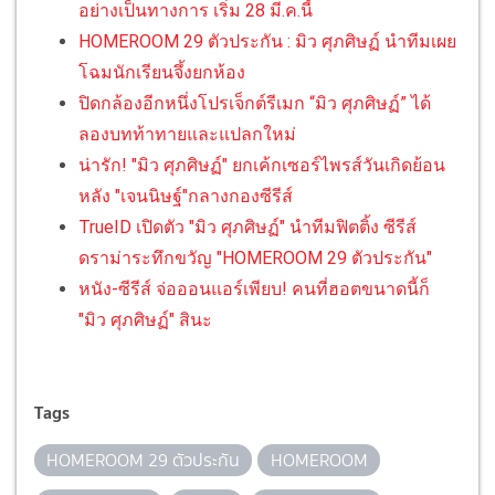
อย่างเป็นทางการ เริ่ม 28 มี.ค.นี้
HOMEROOM 29 ตัวประกัน : มิว ศุภศิษฏ์ นำทีมเผย
โฉมนักเรียนจึ้งยกห้อง
ปิดกล้องอีกหนึ่งโปรเจ็กต์รีเมก “มิว ศุภศิษฏ์” ได้
ลองบทท้าทายและแปลกใหม่
น่ารัก! "มิว ศุภศิษฏ์" ยกเค้กเซอร์ไพรส์วันเกิดย้อน
หลัง "เจนนิษฐ์"กลางกองซีรีส์
TrueID เปิดตัว "มิว ศุภศิษฏ์" นำทีมฟิตติ้ง ซีรีส์
ดราม่าระทึกขวัญ "HOMEROOM 29 ตัวประกัน"
หนัง-ซีรีส์ จ่อออนแอร์เพียบ! คนที่ฮอตขนาดนี้ก็
"มิว ศุภศิษฏ์" สินะ
Tags
HOMEROOM 29 ตัวประกัน
HOMEROOM