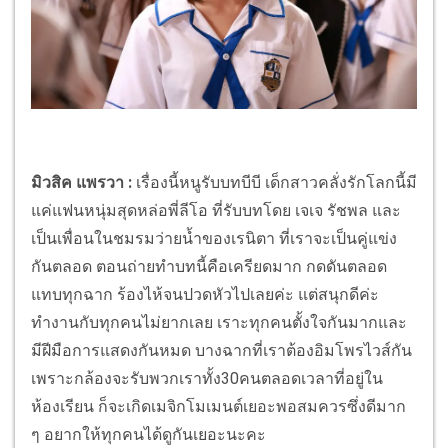
มิวสิค แพรวา :
เรื่องนี้หนูรับบทบีบี เด็กสาวคลั่งรักโลกนี้มี
แค่แฟนหนุ่มสุดหล่อพี่ลีโอ ที่รับบทโดย เจเจ รัชพล และ
เป็นเพื่อนในชมรมว่ายน้ำของเรนิตา ที่เราจะเป็นคู่แข่ง
กันตลอด ตอนถ่ายทำบทนี้คือเครียดมาก กดดันตลอด
แทบทุกฉาก ร้องไห้จนปวดหัวไปเลยค่ะ แต่สนุกดีค่ะ
ทำงานกับทุกคนไม่ยากเลย เราะทุกคนตั้งใจกันมากและ
มีฝีมือการแสดงกันหมด บางฉากที่เราต้องอิมโพรไวส์กัน
เพราะกล้องจะรับพวกเราทั้ง30คนตลอดเวลาที่อยู่ใน
ห้องเรียน ก็จะเกิดเมจิกโมเมนต์เยอะพอสมควรซึ่งดีมาก
ๆ อยากให้ทุกคนได้ดูกันเยอะนะคะ