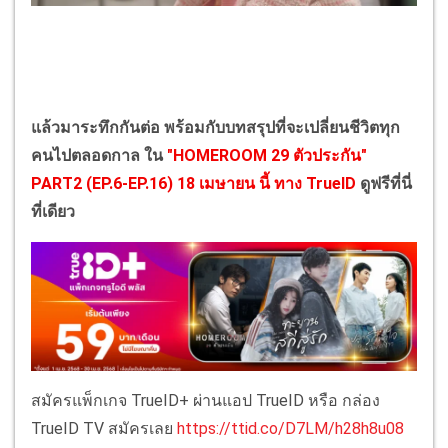
แล้วมาระทึกกันต่อ พร้อมกับบทสรุปที่จะเปลี่ยนชีวิตทุก
คนไปตลอดกาล ใน
"HOMEROOM 29 ตัวประกัน"
PART2 (EP.6-EP.16) 18 เมษายน นี้ ทาง TrueID
ดูฟรีที่นี่
ที่เดียว
สมัครแพ็กเกจ TrueID+ ผ่านแอป TrueID หรือ กล่อง
TrueID TV สมัครเลย
https://ttid.co/D7LM/h28h8u08