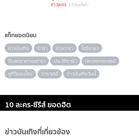
ข่าวละคร
3 ชั่วโมงที่แล้ว
แท็กยอดนิยม
ข่าวบันเทิง
ดารา
ข่าวดารา
ไอจีดารา
อินสตราแกรมดารา
ประวัติดารา
recommended
ดูทีวีออนไลน์
ดาราเดลี่
ข่าวบันเทิงวันนี้
10 ละคร-ซีรีส์ ยอดฮิต
ข่าวบันเทิงที่เกี่ยวข้อง