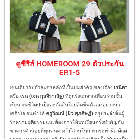
ดูซีรีส์ HOMEROOM 29 ตัวประกัน
EP.1-5
เช่นเดียวกับตัวละครหลักที่เป็นปมสำคัญของเรื่อง
เรนิตา
หรือ
เรน (เจน กุลจิราณัฐ)
ที่ถูกรังแกจากเพื่อนร่วมชั้น
เรียน จนชีวิตป่นปี้และตัดสินใจปลิดชีพตัวเองอย่างน่า
เศร้าใจ จนทำให้
ครูวิณณ์ (มิว ศุภศิษฏ์)
ครูประจำชั้นผู้
รักความยุติธรรมและต้องการให้บทเรียนครั้งสำคัญกับ
ฆาตกรตัวน้อยที่ทุกคนต่างก็มีส่วนในการกระทำผิด ตีแผ่