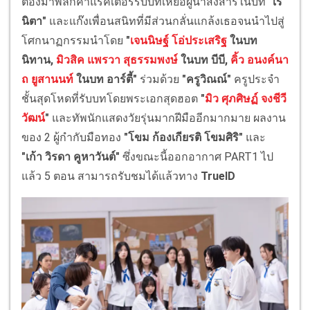
ต้องมาพลิกคาแรคเตอร์รับบทเหยื่อผู้น่าสงสารในบท
"เร
นิตา"
และแก๊งเพื่อนสนิทที่มีส่วนกลั่นแกล้งเธอจนนำไปสู่
โศกนาฏกรรมนำโดย
"
เจนนิษฐ์ โอ่ประเสริฐ
ในบท
นิทาน,
มิวสิค แพรวา สุธรรมพงษ์
ในบท บีบี,
คิ้ว อนงค์นา
ถ ยูสานนท์
ในบท อาร์ตี้"
ร่วมด้วย
"ครูวิณณ์"
ครูประจำ
ชั้นสุดโหดที่รับบทโดยพระเอกสุดฮอต
"
มิว ศุภศิษฏ์ จงชีวี
วัฒน์
"
และทัพนักแสดงวัยรุ่นมากฝีมืออีกมากมาย ผลงาน
ของ 2 ผู้กำกับมือทอง
"โขม ก้องเกียรติ โขมศิริ"
และ
"เก้า วิรดา คูหาวันต์"
ซึ่งขณะนี้ออกอากาศ PART1 ไป
แล้ว 5 ตอน สามารถรับชมได้แล้วทาง
TrueID