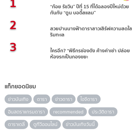
1
“ก้อย รัชวิน” ปีที่ 15 ที่ได้ฉลองปีใหม่ด้วย
กันกับ “ตูน บอดี้สแลม”
2
สวยปานนางฟ้าดาราสาวเสิร์ฟความสดใส
ริมทะเล
3
ใครอีก? “พิธีกรช่องดัง ค้างค่าเช่า ปล่อย
ห้องรกเป็นกองขยะ
แท็กยอดนิยม
ข่าวบันเทิง
ดารา
ข่าวดารา
ไอจีดารา
อินสตราแกรมดารา
recommended
ประวัติดารา
ดาราเดลี่
ดูทีวีออนไลน์
ข่าวบันเทิงวันนี้