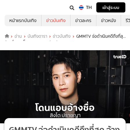
TH
เข้าสู่ระบบ
หน้าแรกบันเทิง
ข่าวบันเทิง
ข่าวละคร
ข่าวหนัง
รี
อ่าน
บันเทิงดารา
ข่าวบันเทิง
GMMTV จ่อดำเนินคดีถึงที่สุด
อ้างชื่อ “สิงโต” หลอกเงินแฟนคลับ
GMMTV จ่อดำเนินคดีถึงที่สุด อ้าง