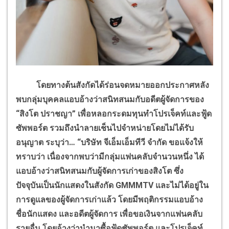
โดยทางต้นสังกัดได้ร่อนจดหมายออกประกาศหลัง
พบกลุ่มบุคคลแอบอ้างว่าสนิทสนมกับอดีตผู้จัดการของ
“สิงโต ปราชญา” เพื่อหลอกระดมทุนทำโปรเจ็คท์และฟู้ด
ซัพพอร์ต รวมถึงนำลายเช็นไปจำหน่ายโดยไม่ได้รับ
อนุญาต ระบุว่า… “บริษัท จีเอ็มเอ็มทีวี จำกัด ขอแจ้งให้
ทราบว่า เนื่องจากพบว่ามีกลุ่มแฟนคลับจำนวนหนึ่ง ได้
แอบอ้างว่าสนิทสนมกับผู้จัดการเก่าของสิงโต ซึ่ง
ปัจจุบันเป็นนักแสดงในสังกัด GMMMTV และไม่ได้อยู่ใน
การดูแลของผู้จัดการเก่าแล้ว โดยมีพฤติกรรมแอบอ้าง
ชื่อนักแสดง และอดีตผู้จัดการ เพื่อขอเงินจากแฟนคลับ
รายอื่น โดยอ้างว่านำมาซื้อฟู้ดชัพพอร์ต และโปรเจ็คท์