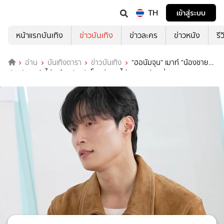
TH
เข้าสู่ระบบ
หน้าแรกบันเทิง
ข่าวบันเทิง
ข่าวละคร
ข่าวหนัง
รี
อ่าน
บันเทิงดารา
ข่าวบันเทิง
"ฮอนัมจุน" เมาท์ "น้องชาย
ฝาแฝด" หน้าไม่เหมือนกัน ตัวโตกว่า และไม่เคยถูกเรียกพี่