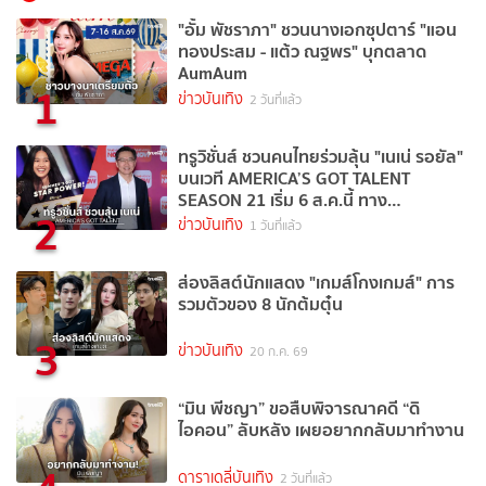
"อั้ม พัชราภา" ชวนนางเอกซุปตาร์ "แอน
ทองประสม - แต้ว ณฐพร" บุกตลาด
AumAum
1
ข่าวบันเทิง
2 วันที่แล้ว
ทรูวิชั่นส์ ชวนคนไทยร่วมลุ้น "เนเน่ รอยัล"
บนเวที AMERICA’S GOT TALENT
SEASON 21 เริ่ม 6 ส.ค.นี้ ทาง
2
TrueVisions NOW
ข่าวบันเทิง
1 วันที่แล้ว
ส่องลิสต์นักแสดง "เกมส์โกงเกมส์" การ
รวมตัวของ 8 นักต้มตุ๋น
3
ข่าวบันเทิง
20 ก.ค. 69
“มิน พีชญา” ขอสืบพิจารณาคดี “ดิ
ไอคอน” ลับหลัง เผยอยากกลับมาทำงาน
ดาราเดลี่บันเทิง
2 วันที่แล้ว