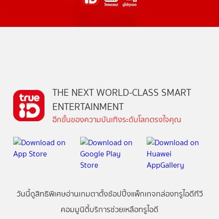
THE NEXT WORLD-CLASS SMART
ENTERTAINMENT
อีกขั้นของความบันเทิงระดับโลกตรงใจคุณ
วันนี้
ดู
สิทธิพิเศษ
อ่าน
เกม
ตาตั้ง
ช้อปปิ้ง
แพ็กเกจ
กล่องทรูไอดีทีวี
คอมมูนิตี้
บริการช่วยเหลือทรูไอดี