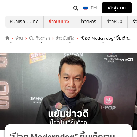
TH
เข้าสู่ระบบ
หน้าแรกบันเทิง
ข่าวบันเทิง
ข่าวละคร
ข่าวหนัง
รี
อ่าน
บันเทิงดารา
ข่าวบันเทิง
“ป๊อด Moderndog” ยิ้มเด็ก
เจนใหม่ร้อง “บุษบา” ได้ แย้มคอนเสิร์ตใหญ่กลางปีเตรียมโดด
“ป๊อด Moderndog” ยิ้มเด็กเจน