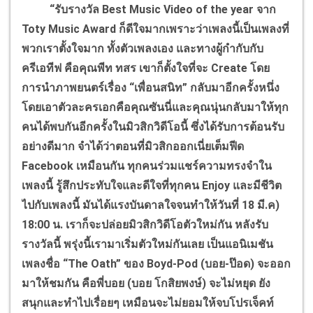
“รับรางวัล
Best Music Video of the year
จาก
Toty Music Award
ก็ดีใจมากเพราะว่าเพลงนี้เป็นเพลงที่
พวกเราตั้งใจมาก ทั้งตัวเพลงเอง และทางผู้กำกับกับ
ครีเอทีฟ คือคุณพีท ทสร เขาก็ตั้งใจที่จะ
Create
โดย
การนำภาพยนตร์เรื่อง “เพื่อนสนิท” กลับมาอีกครั้งหนึ่ง
โดยเอาตัวละครเอกคือคุณซันนี่และคุณนุ่นกลับมาให้ทุก
คนได้พบกันอีกครั้งในมิวสิกวิดีโอนี้ ซึ่งได้รับการต้อนรับ
อย่างดีมาก จำได้ว่าตอนที่มิวสิกออกเนี่ยเต็มฟีด
Facebook
เหมือนกัน ทุกคนร่วมแชร์ความทรงจำใน
เพลงนี้ รู้สึกประทับใจและดีใจที่ทุกคน
Enjoy
และมีชีวิต
ไปกับเพลงนี้ มันได้แรงบันดาลใจจนทำให้วันที่ 18 มี.ค)
18:00 น. เราก็จะปล่อยมิวสิกวิดีโอตัวใหม่กัน หลังรับ
รางวัลนี้ พรุ่งนี้เรามาเริ่มตัวใหม่กันเลย เป็นแอนิเมชัน
เพลงชื่อ “
The Oath”
ของ
Boyd-Pod (
บอย-ป๊อด) จะออก
มาให้ชมกัน คือพี่บอย (บอย โกสิยพงษ์) จะไม่หยุด ยัง
สนุกและทำไปเรื่อยๆ เหมือนจะไม่ยอมให้จบโปรเจ็คท์