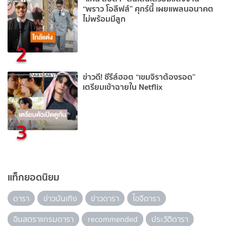
“พราว โอลีฟส์” ศุกร์นี้ เผยแพลนอนาคต
ไม่พร้อมมีลูก
2
ข่าวดี! ซีรีส์ฮอต “เขมจิราต้องรอด”
เตรียมเข้าฉายใน Netflix
3
แท็กยอดนิยม
ดารา
ข่าวบันเทิง
ข่าวดารา
ไอจีดารา
อินสตราแกรมดารา
recommended
ประวัติดารา