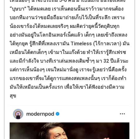
เห็นน้องๆ น่าจะประถม 5-6 คน มาเป็นแก๊ง ยืนร้องเพลง
“บุษบา” ได้หมดเลย เราเห็นตอนนั้นเราว้าวมากจนต้อง
บอกทีมงานว่าขอมือถือมาถ่ายเก็บไว้เป็นที่ระลึก เพราะ
น้องเขาร้องได้หมดเลยจริงๆ ผมคิดว่ายุคนี้วัตถุดิบทุก
อย่างมันอยู่ในโลกอินเทอร์เน็ตแล้ว เด็กๆ เลยเข้าถึงเพลง
ได้ทุกยุค รู้สึกดีที่เพลงเรามัน
Timeless (
ไร้กาลเวลา) มัน
เหมือนได้ตกเด็กๆ เข้ามาในแก๊งด้วย ทำให้เรารู้สึกเฟรช
และมีกำลังใจ บางทีเราเล่นเพลงเดิมซ้ำๆ มา 32 ปีแล้วนะ
แต่การเห็นน้องๆ เจนใหม่มานั่งดู เราจะรู้เลยว่านี่คือครั้ง
แรกของเขาที่จะได้ดูการแสดงสดเพลงนั้นๆ เราก็ต้องทำ
มันให้เหมือนเป็นครั้งแรก เพื่อให้เขาได้ฟังอย่างมีความ
สุข