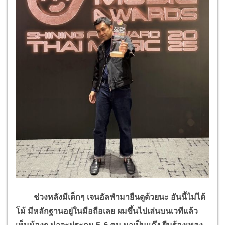
ช่วงหลังมีเด็กๆ เจนอัลฟ่ามายืนดูด้วยนะ อันนี้ไม่ได้
โม้ มีหลักฐานอยู่ในมือถือเลย ผมขึ้นไปเล่นบนเวทีแล้ว