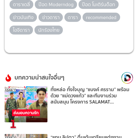
ดาราเดลี่
ป๊อด Moderndog
ป๊อด โมเดิร์นด็อก
ข่าวบันเทิง
ข่าวดารา
ดารา
recommended
ไอจีดารา
นักร้องไทย
บทความน่าสนใจอื่นๆ
ทั้งหล่อ ทั้งใจบุญ “แบงค์ ศรราม” พร้อม
ด้วย “แม่ดวงแก้ว” และทีมงานร่วม
สนับสนุน โครงการ SALAMAT
HARIRAYA จ.ปัตตานี
1
“แทน ลิปตา” ตื่นเต้นเตรียมแต่งงาน