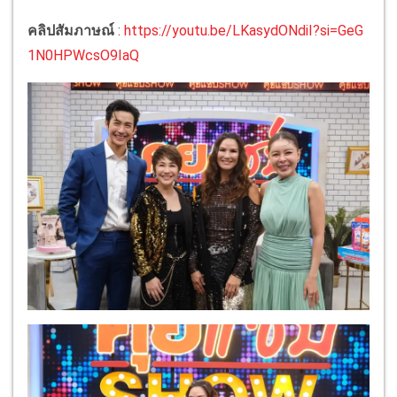
คลิปสัมภาษณ์
:
https://youtu.be/LKasydONdiI?si=GeG
1N0HPWcsO9IaQ