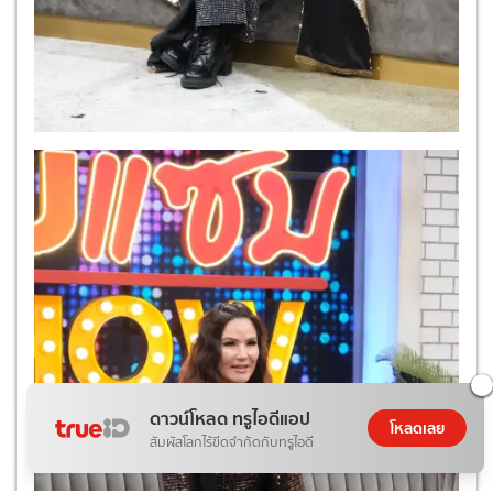
ดาวน์โหลด ทรูไอดีแอป
โหลดเลย
สัมผัสโลกไร้ขีดจำกัดกับทรูไอดี