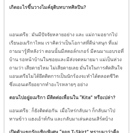
เกิดอะไรขึ้นวางไมค์ยุติบทบาทศิลปิน?
แอนเดรีย : มันมีปัจจัยหลายอย่าง และ แม่ถามอยากไป
เรียนอเมริกาไหม เราคิดว่าเป็นโอกาสที่ดีน่าสนุก ที่แม่
ถามมารู้ทีหลังว่า ตอนนั้นมีสตอล์กเกอร์ มีคนมาแอบรอที่
บ้าน รอหน้าบ้านในซอยและมีส่งจดหมายมา แม่เป็นห่วง
ถามว่า เสียดายไหม ไม่เสียดายเลย มั่นใจในการตัดสินใจ
แอนเดรียไมได้ยึดติดการเป็นนักร้องจะทำได้ตลอดชีวิต
ซึ่งแอนเดรียอยากทำอะไรหลายๆ อย่าง
ตอนไปอยู่อเมริกา มีติดต่อเพื่อนใน “Kita” หรือเปล่า?
แอนเดรีย : ก็ยังติดต่อกัน เมื่อไหร่กลับมา ก็กลับมาไป
ทานข้าว แฮงเอ้าท์กัน และกลับมาเล่นคอนเสิร์ตบ้าง
เปิดตัวแขกรัญเชิญพิเศษ “จอย T-Skirt” ทราบมาว่าคือ