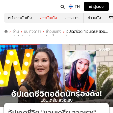
TH
เข้าสู่ระบบ
หน้าแรกบันเทิง
ข่าวบันเทิง
ข่าวละคร
ข่าวหนัง
รี
อ่าน
บันเทิงดารา
ข่าวบันเทิง
อัปเดตชีวิต "แอนเดรีย สวอ
เรซ" อดีตนักร้องดังยุค 90 พร้อมขึ้นคอนเสิร์ต "Kita 40 Up"
อัปเดตชีวิต "แอนเดรีย สวอเรซ"