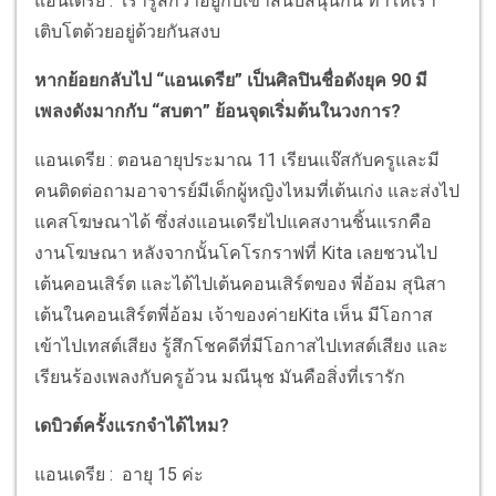
แอนเดรีย : เรารู้สึกว่าอยู่กับเขาสนับสนุนกัน ทำให้เรา
เติบโตด้วยอยู่ด้วยกันสงบ
หากย้อยกลับไป “แอนเดรีย” เป็นศิลปินชื่อดังยุค 90 มี
เพลงดังมากกับ “สบตา” ย้อนจุดเริ่มต้นในวงการ?
แอนเดรีย : ตอนอายุประมาณ 11 เรียนแจ๊สกับครูและมี
คนติดต่อถามอาจารย์มีเด็กผู้หญิงไหมที่เต้นเก่ง และส่งไป
แคสโฆษณาได้ ซึ่งส่งแอนเดรียไปแคสงานชิ้นแรกคือ
งานโฆษณา หลังจากนั้นโคโรกราฟที่ Kita เลยชวนไป
เต้นคอนเสิร์ต และได้ไปเต้นคอนเสิร์ตของ พี่อ้อม สุนิสา
เต้นในคอนเสิร์ตพี่อ้อม เจ้าของค่ายKita เห็น มีโอกาส
เข้าไปเทสต์เสียง รู้สึกโชคดีที่มีโอกาสไปเทสต์เสียง และ
เรียนร้องเพลงกับครูอ้วน มณีนุช มันคือสิ่งที่เรารัก
เดบิวต์ครั้งแรกจำได้ไหม?
แอนเดรีย : อายุ 15 ค่ะ