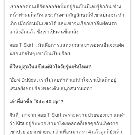
เราออกคอนเสิร์ตออกอัลบั้มอยู่กันเป็นปีเลยรู้จักกัน ช่าง
หน้าทำผมก็สนิท แซวกันตามสัญลักษณ์ที่เขาเป็นเช่น หัว
เถิก เมื่อก่อนมันแซวได้ และเขาจะเรียกเราอีแฝดนรก
แกล้งอีกแล้ว ซึ่งเราเป็นคนขี้แกล้ง
จอย T-Skirt : มันคือการแสดง เวลาเขาเจอคนอื่นจะแฝด
นรกแต่จริงๆ เขาเป็นเรียบร้อย
พี่ใหญ่สุดในแก๊งแต่หัวใจวัยรุ่นจริงไหม?
“อ๊อฟ Dr.Kids : เราไม่เคยทำตัวแก่หัวใจเราเป็นเด็กอยู่
เสมอยังชอบร้องพลงเต้น สนุกสนานเฮฮา
เล่าที่มาชื่อ “Kita 40 Up”?
ฝันดี : มาจาก จอย T-Skirt เพราะความป่วยของเขา แต่คำ
ว่า Kita อยู่กับพวกเรามาโดยตลอดก็เลยคุยกันเกิดจาก
เขาป่วย อยากช่วยเขา ถ้าเพื่อนมาตรา 4 แล้วลูกก็ยังเด็ก