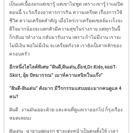
เป็นแค่เนื้องอกแต่เขารู้ แต่เขาไม่พูด เพราะเขารู้ว่าแม่ปิด
ตอนนี้ ระวังเรื่องอาหารการกิน ความเครียด เรื่องการใช้
ชีวิต ความเครียดสำคัญ เมื่อไหร่เราเครียดเซลล์มะเร็งจะ
ดีใจมากน้องจะแตกตัวมีความสุขในร่างกาย แต่ทุกวันนี้
ก็กลับมาทำงาน กลับมารับงาน เพราะถ้าไม่มีงาน เราจะ
ไม่มีเงิน พอไม่มีเงิน จะเครียดกังวล เรายังเป็เสาหลักของ
ครอบครัว
อีกหนึ่งไฮไลต์พิเศษ “ฝันดี,ฝันเด่น,อ๊อฟ,Dr.Kids,จอยT-
Skirt, ยุ้ย ปัทมวรรณ” เมาท์ความสนิทในแก๊ง”
“ฝันดี-ฝันเด่น” ดังมาก มีวีรกรรมแสบเยอะมากคนดูแล 4
คน?
ฝันดี : งานมันเยอะด้วย และคนที่ดูแลเราออกไป ก็รุ่งเรือง
หมดเลยนะ
ฝันเด่น : ฉายาแฝดนรก ช่างแต่งหน้าเป็นคนตั้งให้ เวลา