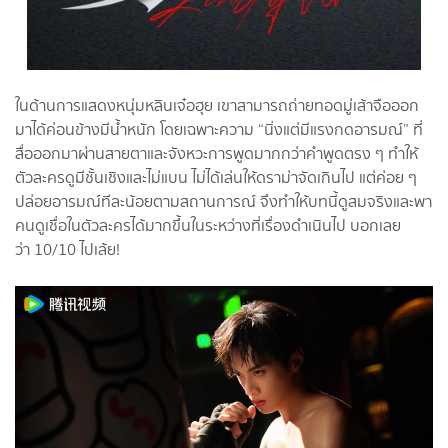
ในด้านการแสดงหนุ่มหลินเจ๋อฮุย เขาสามารถถ่ายทอดมู่เส้าจือออก
มาได้ค่อนข้างมีน้ำหนัก โดยเฉพาะความ “นิ่งแต่มีแรงกดอารมณ์” ที่
สื่อออกมาผ่านสายตาและจังหวะการพูดมากกว่าคำพูดตรง ๆ ทำให้
ตัวละครดูมีชั้นเชิงและไม่แบน ไม่ได้เล่นให้ดราม่าจัดเกินไป แต่ค่อย ๆ
ปล่อยอารมณ์ทีละน้อยตามสถานการณ์ จึงทำให้บทนี้ดูสมจริงและพา
คนดูเชื่อในตัวละครได้มากขึ้นในระหว่างที่เรื่องดำเนินไป บอกเลย
ว่า 10/10 ไปเล้ย!