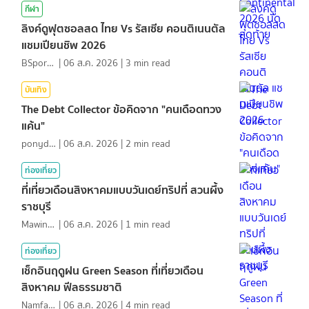
กีฬา
ลิงค์ดูฟุตซอลสด ไทย Vs รัสเซีย คอนติเนนตัล
แชมเปียนชิพ 2026
BSports8
|
06 ส.ค. 2026
|
3
min read
บันเทิง
The Debt Collector ข้อคิดจาก "คนเดือดทวง
แค้น"
ponydiary
|
06 ส.ค. 2026
|
2
min read
ท่องเที่ยว
ที่เที่ยวเดือนสิงหาคมแบบวันเดย์ทริปที่ สวนผึ้ง
ราชบุรี
MawinMatravel
|
06 ส.ค. 2026
|
1
min read
ท่องเที่ยว
เช็กอินฤดูฝน Green Season ที่เที่ยวเดือน
สิงหาคม ฟีลธรรมชาติ
NamfahPhupha
|
06 ส.ค. 2026
|
4
min read