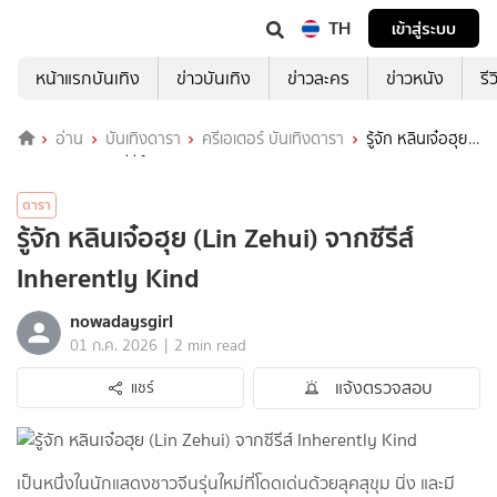
TH
เข้าสู่ระบบ
หน้าแรกบันเทิง
ข่าวบันเทิง
ข่าวละคร
ข่าวหนัง
รี
อ่าน
บันเทิงดารา
ครีเอเตอร์ บันเทิงดารา
รู้จัก หลินเจ๋อฮุย
(Lin Zehui) จากซีรีส์ Inherently Kind
ดารา
รู้จัก หลินเจ๋อฮุย (Lin Zehui) จากซีรีส์
Inherently Kind
nowadaysgirl
|
01 ก.ค. 2026
2 min read
แจ้งตรวจสอบ
แชร์
เป็นหนึ่งในนักแสดงชาวจีนรุ่นใหม่ที่โดดเด่นด้วยลุคสุขุม นิ่ง และมี