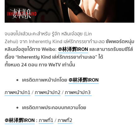
จบลงไปแล้วนะคะสำหรับ รู้จัก หลินเจ๋อฮุย (Lin
ซัพพอร์ตหนุ่ม
Zehui) จาก Inherently Kind เล่ห์รักภรรยากำมะลอ
หลินเจ๋อฮุยได้ทาง Weibo:
@林泽辉IRON
และสามารถรับชมซีรีส์
เรื่อง “Inherently Kind เล่ห์รักภรรยากำมะลอ” ได้
ทั้งหมด 24 ตอน ทาง WeTV เท่านั้น
เครดิตภาพหน้าปกโดย
@林泽辉IRON
ภาพหน้าปก1
/
ภาพหน้าปก2
/
ภาพหน้าปก3
เครดิตภาพประกอบบทความโดย
@林泽辉IRON
:
ภาพที่1
/
ภาพที่2