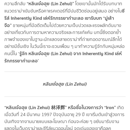
“หลินเจ๋อฮุย (Lin Zehui)”
ความลึกลับ
โดยเขานั้นมักได้รับบทบาท
ซี
แนวดราม่าเข้มข้นหรือคาแรคเตอร์ที่มีปมชีวิตซ่อนอยู่เสมอ อย่างใน
รีส์ Inherently Kind เล่ห์รักภรรยากำมะลอ เขารับบท “มู่เส้า
จือ”
ชายหนุ่มที่มีอดีตเต็มไปด้วยความเจ็บปวดและแรงผลักดันบาง
อย่างเกี่ยวกับการตามหาความจริงและการแก้แค้น บทนี้ยิ่งตอกย้ำ
ภาพจำของเขาในฐานะนักแสดงสายดราม่าที่ถ่ายทอดอารมณ์ลึกได้
อย่างมีชั้นเชิง ในวันนี้เราจะชวนเพื่อน ๆ มาทำความรู้จักกับหนุ่มหล่อ
‘รู้จัก หลินเจ๋อฮุย (Lin Zehui) จาก Inherently Kind เล่ห์
คนนี้ใน
รักภรรยากำมะลอ’
หลินเจ๋อฮุย (Lin Zehui)
“หลินเจ๋อฮุย (Lin Zehui) 林泽辉” หรือชื่อในวงการว่า “Iron”
เกิด
เมื่อวันที่ 24 มีนาคม 1997 ปัจจุบันอายุ 29 ปี เขาเริ่มต้นเข้าสู่วงการ
บันเทิงจากงานนายแบบและโฆษณา ก่อนจะค่อย ๆ ขยับมารับงาน
แสดงในเว็บดราม่าและซีรีส์แนวออนไลน์ จุดเด่นของเขาคือลุค