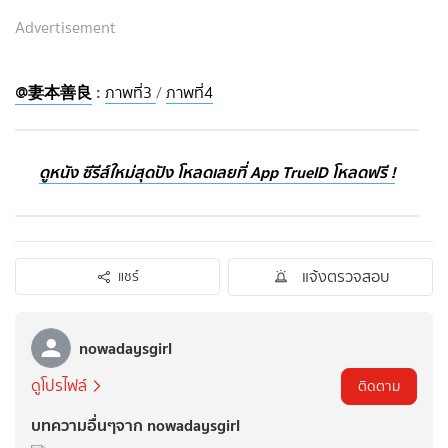
Advertisement
@妻本善良
:
ภาพที่3
/
ภาพที่4
ดูหนัง ซีรีส์ใหม่สุดปัง โหลดเลยที่ App TrueID โหลดฟรี !
แจ้งตรวจสอบ
แชร์
nowadaysgirl
ดูโปรไฟล์
ติดตาม
บทความอื่นๆจาก nowadaysgirl