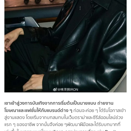
เขาเข้าสู่วงการบันเทิงจากการเริ่มต้นเป็นนายแบบ ถ่ายงาน
โฆษณาและแฟชั่นให้กับแบรนด์ต่าง ๆ
ก่อนจะค่อย ๆ ได้รับโอกาสเข้า
สู่งานแสดง โดยเริ่มจากบทสมทบในเว็บดราม่าและซีรีส์ออนไลน์ช่วง
แรก ๆ ของอาชีพ จากนั้นจึงค่อย ๆพัฒนาฝีมือและได้รับบทบาทที่