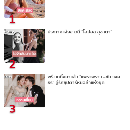
1
ประกาศแจ้งข่าวดี “โอปอล สุชาตา”
2
พรีเวดดิ้งมาแล้ว “แพรวพราว –ซัน วงศ
ธร” คู่รักซุปตาร์หมอลำแห่งยุค
3