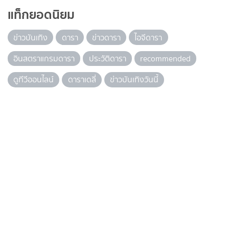
แท็กยอดนิยม
ข่าวบันเทิง
ดารา
ข่าวดารา
ไอจีดารา
อินสตราแกรมดารา
ประวัติดารา
recommended
ดูทีวีออนไลน์
ดาราเดลี่
ข่าวบันเทิงวันนี้