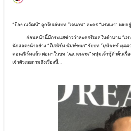
“ป้อง ณวัฒน์” ถูกจีบเล่นบท “เจนภพ” ละคร “แรงเงา” เผยอยู
ก่อนหน้านี้มีกระแสข่าวว่าละครรีเมคในตำนาน
“
แรง
นักแสดงนำอย่าง
“ใบเฟิร์น พิมพ์ชนก”
รับบท
“มุนินทร์-มุตตา
คอนเฟิร์มแล้ว ต่อมาในบท
“ผอ.เจนภพ”
หนุ่มเจ้าชู้ตัวต้นเ
เจ้าตัวเลยถามถึงเรื่องนี้...