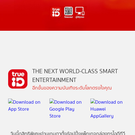
THE NEXT WORLD-CLASS SMART
ENTERTAINMENT
อีกขั้นของความบันเทิงระดับโลกตรงใจคุณ
วันนี้
ดู
สิทธิพิเศษ
อ่าน
เกม
ตาตั้ง
ช้อปปิ้ง
แพ็กเกจ
กล่องทรูไอดีทีวี