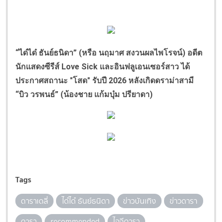
“
ได๋ได๋ ธันย์ธนิดา
”
(หรือ นฤมาศ สงวนผลไพโรจน์) อดีต
นักแสดงซีรีส์
Love Sick
และอินฟลูเอนเซอร์สาว ได้
ประกาศสถานะ "โสด" รับปี
2026
หลังเกิดดราม่าสามี
“
บิว วรพนธ์
”
(น้องชาย แก้มบุ๋ม ปรียาดา)
Tags
ดาราเดลี่
ได๋ได๋ ธันย์ธนิดา
ข่าวบันเทิง
ข่าวดารา
ดารา
recommended
ไอจีดารา