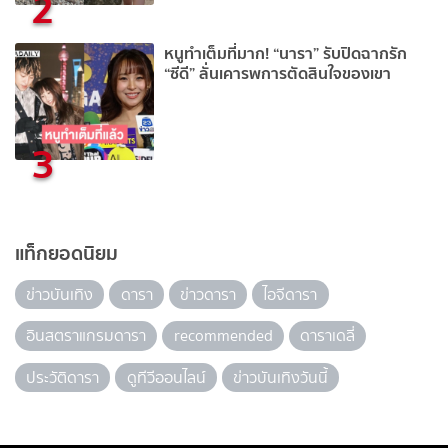
2
หนูทำเต็มที่มาก! “นารา” รับปิดฉากรัก
“ซีดี” ลั่นเคารพการตัดสินใจของเขา
3
แท็กยอดนิยม
ข่าวบันเทิง
ดารา
ข่าวดารา
ไอจีดารา
อินสตราแกรมดารา
recommended
ดาราเดลี่
ประวัติดารา
ดูทีวีออนไลน์
ข่าวบันเทิงวันนี้