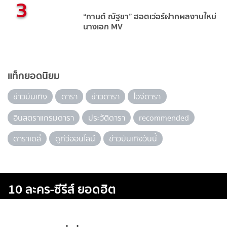
3
“กานต์ ณัฐชา” ฮอตเว่อร์ฝากผลงานใหม่
นางเอก MV
แท็กยอดนิยม
ข่าวบันเทิง
ดารา
ข่าวดารา
ไอจีดารา
อินสตราแกรมดารา
ประวัติดารา
recommended
ดาราเดลี่
ดูทีวีออนไลน์
ข่าวบันเทิงวันนี้
10 ละคร-ซีรีส์ ยอดฮิต