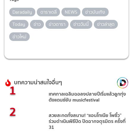
Daradaily
ดาราเดลี่
NEWS
ข่าวบันเทิง
Today
ข่าว
ข่าวดารา
ข่าววันนี้
ข่าวล่าสุด
ข่าวใหม่
บทความน่าสนใจอื่นๆ
1
เทศกาลเฉลิมฉอลงปลายปีเริ่มแล้วลูกทุ่ง
ดังแดนซ์ยับ musicfestival
2
สวยสะกดทั้งสนาม! “แอนโทเนีย โพซิ้ว”
ร่วมดำเนินพิธีปิด ปิดฉากจตุรมิตร ครั้งที่
31