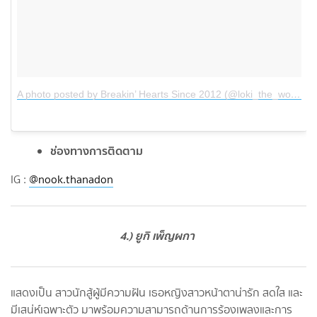
A photo posted by Breakin’ Hearts Since 2012 (@loki_the_wolfdog)
ช่องทางการติดตาม
IG :
@nook.thanadon
4.) ยูกิ เพ็ญผกา
แสดงเป็น สาวนักสู้ผู้มีความฝัน เธอหญิงสาวหน้าตาน่ารัก สดใส และ
มีเสน่ห์เฉพาะตัว มาพร้อมความสามารถด้านการร้องเพลงและการ