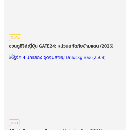
บันเทิง
ชวนดูซีรีส์ญี่ปุ่น GATE24: หน่วยสกัดภัยข้ามแดน (2026)
ดารา