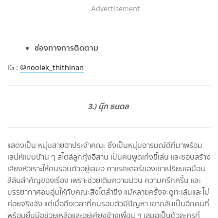
Advertisement
ช่องทางการติดตาม
IG :
@noolek_thithinan
3.) นุ๊ก ธนดล
แสดงเป็น หนุ่มสายฮาประจำคณะ ซึ่งเป็นหนุ่มอารมณ์ดีที่มาพร้อม
เสน่ห์แบบบ้าน ๆ สไตล์ลูกทุ่งอีสาน เป็นคนพูดเก่งขี้เล่น และชอบสร้าง
เสียงหัวเราะให้คนรอบตัวอยู่เสมอ คาแรคเตอร์ของเขาเปรียบเสมือน
สีสันสำคัญของเรื่อง เพราะช่วยเติมความม่วน ความครึกครื้น และ
บรรยากาศอบอุ่นให้กับคณะสิงโตลำซิ่ง แม้หลายครั้งจะดูทะเล้นและไม่
ค่อยจริงจัง แต่เมื่อถึงเวลาที่คนรอบตัวมีปัญหา เขากลับเป็นอีกคนที่
พร้อมยื่นมือช่วยเหลือและอยู่เคียงข้างเพื่อน ๆ เสมอเป็นตัวละครที่