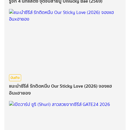
รู้จัก 4 นักแสดง จุดจีบสายมู Unlucky Bae (2569)
บันเทิง
แนะนำซีรีส์ รักติดหนึบ Our Sticky Love (2026) จองแฮ
อินxฮายอง