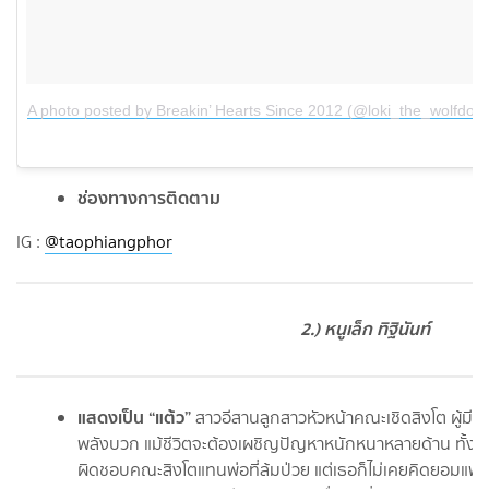
A photo posted by Breakin’ Hearts Since 2012 (@loki_the_wolfdog)
ช่องทางการติดตาม
IG :
@taophiangphor
2.) หนูเล็ก ทิฐินันท์
แสดงเป็น “แต้ว”
สาวอีสานลูกสาวหัวหน้าคณะเชิดสิงโต ผู้มีนิส
พลังบวก แม้ชีวิตจะต้องเผชิญปัญหาหนักหนาหลายด้าน ทั้งเรื
ผิดชอบคณะสิงโตแทนพ่อที่ล้มป่วย แต่เธอก็ไม่เคยคิดยอมแพ้