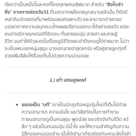
“สิงโตลำ
เรียกว่าเป็นหนึ่งในละครที่ใครหลายคนเลิฟมาก สำหรับ
ซิ่ง” จากทางช่องวัน31
ที่นอกจากพล็อตสนุกสนานแล้วนั้น ก็ยังมี
เหล่าทีมนักแสดงที่มาพร้อมเสน่ห์เฉพาะตัว และสามารถถ่ายทอด
บรรยากาศความสนุกแบบไทยผสมอีสานออกมาได้อย่างลงตัว แต่ละ
คนต่างมีคาแรคเตอร์ที่ชัดเจน ทั้งสายอบอุ่น สายฮา และสายสู้
ชีวิต จนทำให้ตัวละครในเรื่องดูมีชีวิตและเข้าถึงคนดูได้ง่ายมาก ไม่ว่า
จะเป็นพระเอกหนุ่มสุขุม นางเอกสายฮาสุดแกร่ง หรือคู่สายลูกทุ่งที่
ช่วยเพิ่มสีสันให้เรื่องเต็มไปด้วยความม่วนจอย
1.) เต๋า เศรษฐพงศ์
แสดงเป็น “นที”
เขาเป็นนักธุรกิจหนุ่มรุ่นใหม่ที่เต็มไปด้วย
ความสามารถ ความมั่นใจ และวิสัยทัศน์ในการทำงาน
ภายนอกอาจดูเป็นคนสุขุม พูดน้อย และจริงจังกับชีวิต แต่
ลึก ๆ แล้วเป็นคนอบอุ่น มีน้ำใจ และให้ความสำคัญกับความ
รู้สึกของคนรอบข้าง เมื่อได้เข้ามาเกี่ยวข้องกับคณะสิงโตลำ