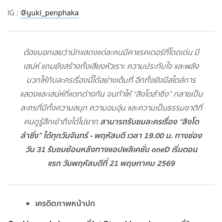
IG :
@yuki_penphaka
ต้องบอกเลยว่านักแสดงแต่ละคนมีคาแรคเตอร์ที่โดดเด่น มี
เสน่ห์ แถมยังสร้างทั้งเสียงหัวเราะ ความประทับใจ และพลัง
บวกให้กับละครเรื่องนี้ได้อย่างเต็มที่ อีกทั้งยังมีสไตล์การ
แสดงและเสน่ห์ที่แตกต่างกัน จนทำให้ “สิงโตลำซิ่ง” กลายเป็น
ละครที่มีทั้งความสนุก ความอบอุ่น และความเป็นธรรมชาติที่
สามารถรับชมละครเรื่อง “สิงโต
คนดูรู้สึกเข้าถึงได้ไม่ยาก
ลำซิ่ง” ได้ทุกวันจันทร์ - พฤหัสบดี เวลา 19.00 น. ทางช่อง
วัน 31 รับชมย้อนหลังทางแอปพลิเคชั่น oneD เริ่มตอน
แรก วันพฤหัสบดีที่ 21 พฤษภาคม 2569
เครดิตภาพหน้าปก