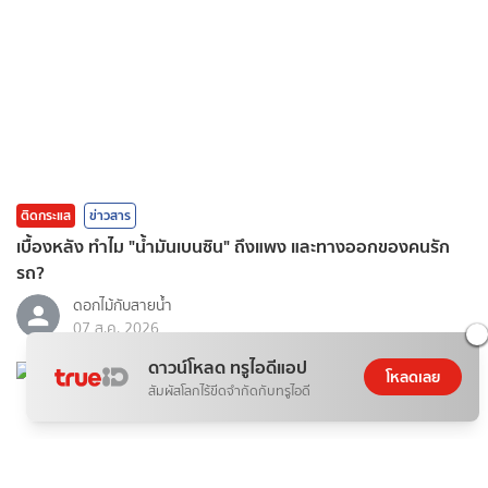
ติดกระแส
ข่าวสาร
เบื้องหลัง ทำไม "น้ำมันเบนซิน" ถึงแพง และทางออกของคนรัก
รถ?
ดอกไม้กับสายน้ำ
07 ส.ค. 2026
ดาวน์โหลด ทรูไอดีแอป
โหลดเลย
สัมผัสโลกไร้ขีดจำกัดกับทรูไอดี