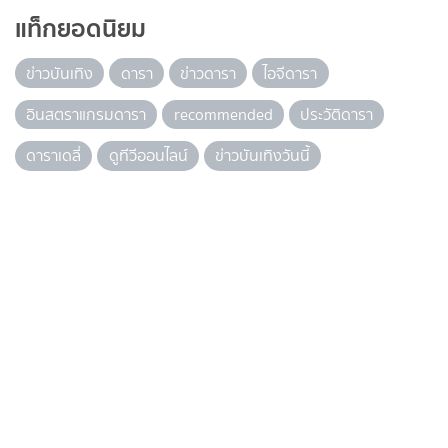
แท็กยอดนิยม
ข่าวบันเทิง
ดารา
ข่าวดารา
ไอจีดารา
อินสตราแกรมดารา
recommended
ประวัติดารา
ดาราเดลี่
ดูทีวีออนไลน์
ข่าวบันเทิงวันนี้