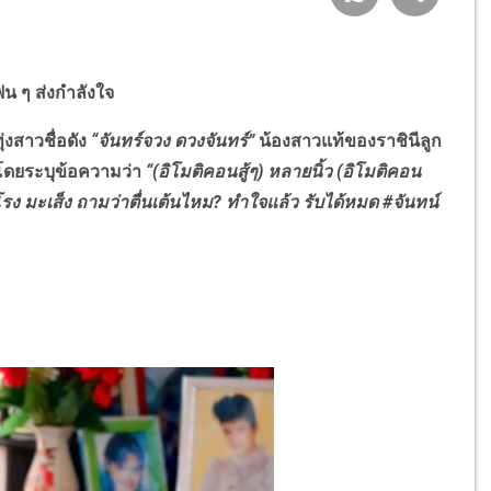
แฟน ๆ ส่งกำลังใจ
งสาวชื่อดัง
“จันทร์จวง ดวงจันทร์”
น้องสาวแท้ของราชินีลูก
โดยระบุข้อความว่า
“(อิโมติคอนสู้ๆ) หลายนิ้ว (อิโมติคอน
รง มะเส็ง ถามว่าตื่นเต้นไหม
?
ทำใจแล้ว รับได้หมด
#
จันทน์