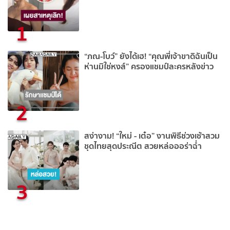
1
“ภณ-โบว์” ยังได้เฮ! “คุณพี่เจ้าขาดิฉันเป็น
ห่านมิใช่หงส์” ครองแชมป์ละครหลังข่าว
2
สง่างาม! “ใหม่ - เต๋อ” งานพิธีช่วงเช้าสวม
ชุดไทยสุดประณีต สวยหล่อออร่าฉ่ำ
3