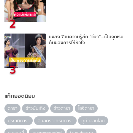
2
มงลง 7วันความรู้สึก “วีนา”...เป็นจุดเริ่ม
ต้นของการให้หัวใจ
3
แท็กยอดนิยม
ดารา
ข่าวบันเทิง
ข่าวดารา
ไอจีดารา
ประวัติดารา
อินสตราแกรมดารา
ดูทีวีออนไลน์
ดาราเดลี่
recommended
trueidstory