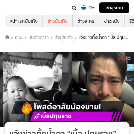
TH
เข้าสู่ระบบ
หน้าแรกบันเทิง
ข่าวบันเทิง
ข่าวละคร
ข่าวหนัง
รี
อ่าน
บันเทิงดารา
ข่าวบันเทิง
แจ้งข่าวทั้งน้ำตา “เบิ้ล ปทุม
ราช” เสียน้องชายเหตุจากการตกน้ำ ขอทำหน้าที่พี่ชายครั้งสุดท้าย
แจ้งข่าวทั้งน้ำตา “เบิ้ล ปทุมราช”