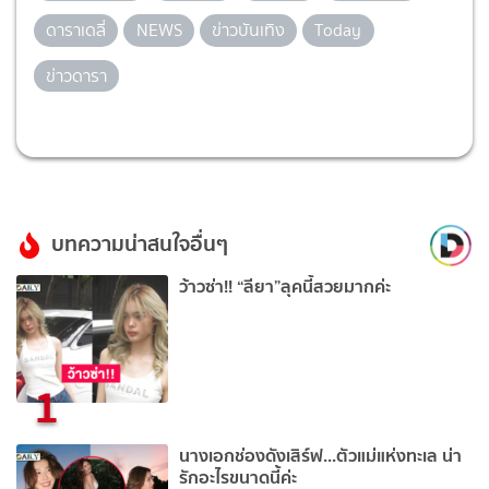
ดาราเดลี่
NEWS
ข่าวบันเทิง
Today
ข่าวดารา
บทความน่าสนใจอื่นๆ
ว้าวซ่า!! “ลียา”ลุคนี้สวยมากค่ะ
1
นางเอกช่องดังเสิร์ฟ...ตัวแม่แห่งทะเล น่า
รักอะไรขนาดนี้ค่ะ