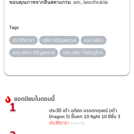
ขอบคุณภาพจากอินสตาแกรม
ann_laisuthruklai
Tags
ประวัติดารา
อลิชา หิรัญพฤกษ์
แอน อลิชา
แอน อลิชา หิรัญพฤกษ์
แอน อลิชา ไล่ศัตรูไกล
ยอดนิยมในตอนนี้
1
ประวัติ เต๋า อดิศร อรรถกฤษณ์ (เต๋า
Dragon 5) ขึ้นชก 10 fight 10 ซีซั่น 3
ประวัติดารา
5 ต.ค. 65