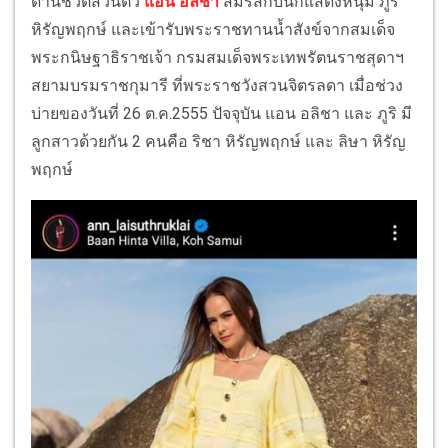
ด้านชีวิตส่วนตัว
แอน อลิชา
สมรสกับนักแสดงหนุ่ม ภูริ
หิรัญพฤกษ์ และเข้ารับพระราชทานน้ำสังข์จากสมเด็จ
พระกนิษฐาธิราชเจ้า กรมสมเด็จพระเทพรัตนราชสุดาฯ
สยามบรมราชกุมารี ที่พระราชวังสวนจิตรลดา เมื่อช่วง
บ่ายของวันที่ 26 ต.ค.2555 ปัจจุบัน แอน อลิชา และ ภูริ มี
ลูกสาวด้วยกัน 2 คนคือ ริชา หิรัญพฤกษ์ และ ลิษา หิรัญ
พฤกษ์