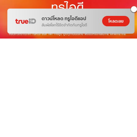
ดาวน์โหลด ทรูไอดีแอป
โหลดเลย
สัมผัสโลกไร้ขีดจำกัดกับทรูไอดี
THE NEXT WORLD-CLASS SMART
ENTERTAINMENT
อีกขั้นของความบันเทิงระดับโลกตรงใจคุณ