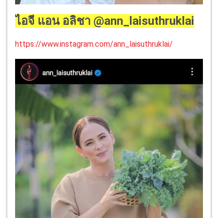
ไอจี แอน อลิชา @ann_laisuthruklai
https://www.instagram.com/ann_laisuthruklai/