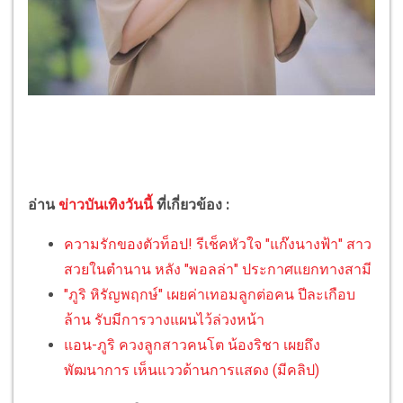
อ่าน
ข่าวบันเทิงวันนี้
ที่เกี่ยวข้อง :
ความรักของตัวท็อป! รีเช็คหัวใจ "แก๊งนางฟ้า" สาว
สวยในตำนาน หลัง "พอลล่า" ประกาศแยกทางสามี
"ภูริ หิรัญพฤกษ์" เผยค่าเทอมลูกต่อคน ปีละเกือบ
ล้าน รับมีการวางแผนไว้ล่วงหน้า
แอน-ภูริ ควงลูกสาวคนโต น้องริชา เผยถึง
พัฒนาการ เห็นแววด้านการแสดง (มีคลิป)