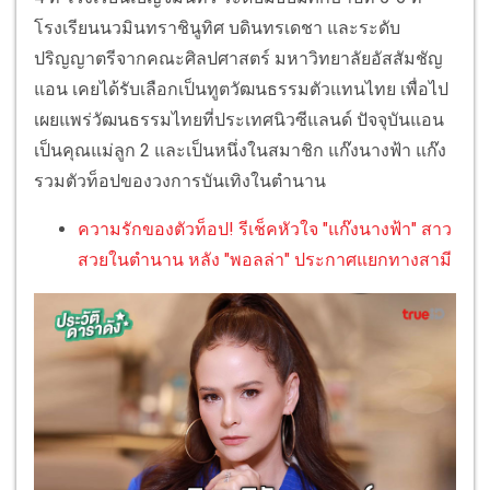
โรงเรียนนวมินทราชินูทิศ บดินทรเดชา และระดับ
ปริญญาตรีจากคณะศิลปศาสตร์ มหาวิทยาลัยอัสสัมชัญ
แอน เคยได้รับเลือกเป็นทูตวัฒนธรรมตัวแทนไทย เพื่อไป
เผยแพร่วัฒนธรรมไทยที่ประเทศนิวซีแลนด์ ปัจจุบันแอน
เป็นคุณแม่ลูก 2 และเป็นหนึ่งในสมาชิก แก๊งนางฟ้า แก๊ง
รวมตัวท็อปของวงการบันเทิงในตำนาน
ความรักของตัวท็อป! รีเช็คหัวใจ "แก๊งนางฟ้า" สาว
สวยในตำนาน หลัง "พอลล่า" ประกาศแยกทางสามี