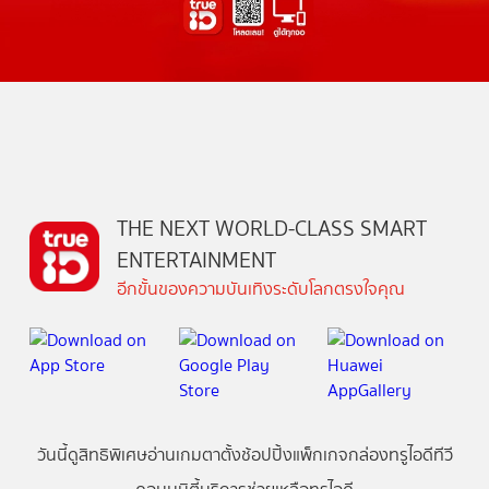
THE NEXT WORLD-CLASS SMART
ENTERTAINMENT
อีกขั้นของความบันเทิงระดับโลกตรงใจคุณ
วันนี้
ดู
สิทธิพิเศษ
อ่าน
เกม
ตาตั้ง
ช้อปปิ้ง
แพ็กเกจ
กล่องทรูไอดีทีวี