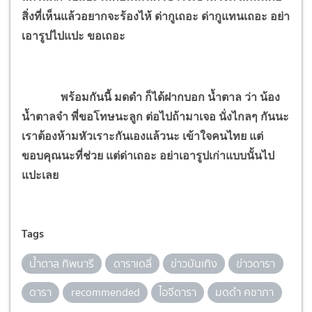
สิ่งที่เห็นแล้วอยากจะร้องไห้ ด่ากูเถอะ ด่ากูแทนเถอะ อย่า
เอารูปไปแปะ ขอเถอะ
พร้อมกันนี้ มดดำ ก็ได้ฝากบอก น้ำตาล ว่า น้อง
น้ำตาลจ๋า พี่ขอโทษนะลูก ต่อไปถ้ามาเจอ นั่งไกลๆ กันนะ
เราต้องห้ามหัวเราะกันเองแล้วนะ เข้าใจคนไทย แต่
ขอบคุณนะที่ช่วย แต่ด่าเถอะ อย่าเอารูปเก่าแบบนั้นไป
แปะเลย
Tags
น้ำตาล ทิพนารี
ดาราเดลี่
ข่าวบันเทิง
ข่าวดารา
ดารา
recommended
ไอจีดารา
มดดำ คชาภา