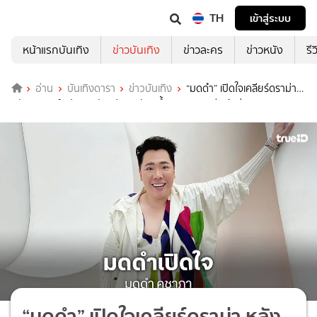
TH
เข้าสู่ระบบ
หน้าแรกบันเทิง
ข่าวบันเทิง
ข่าวละคร
ข่าวหนัง
รี
อ่าน
บันเทิงดารา
ข่าวบันเทิง
“มดดำ” เปิดใจเคลียร์ดราม่า
หลังอินเตอร์แฟนจวกยับ ปมแตะตัว “น้ำตาล ทิพนารี” เข้าข่ายคุกคาม
“มดดำ” เปิดใจเคลียร์ดราม่า หลัง