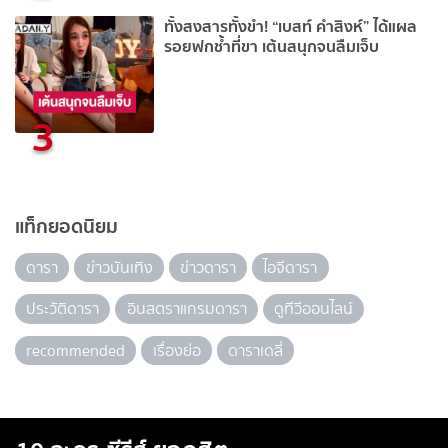
ทั้งสงสารทั้งขำ! “เบสท์ คำสิงห์” ได้แผล
รอยฟกช้ำที่ขา เต้นสนุกจนลืมเจ็บ
3
แท็กยอดนิยม
ดารา
ข่าวบันเทิง
ข่าวดารา
ไอจีดารา
ประวัติดารา
อินสตราแกรมดารา
ดูทีวีออนไลน์
recommended
เรื่องย่อ
ดาราเดลี่