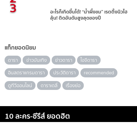
3
อะไรก็เกิดขึ้นได้! “น้ำผึ้งขม” เรตติ้งนิวไฮ
ลุ้น! ติดอันดับสูงสุดของปี
แท็กยอดนิยม
ดารา
ข่าวบันเทิง
ข่าวดารา
ไอจีดารา
อินสตราแกรมดารา
ประวัติดารา
recommended
ดูทีวีออนไลน์
ดาราเดลี่
เรื่องย่อ
10 ละคร-ซีรีส์ ยอดฮิต