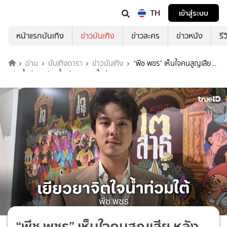
TH
เข้าสู่ระบบ
หน้าแรกบันเทิง
ข่าวบันเทิง
ข่าวละคร
ข่าวหนัง
รี
อ่าน
บันเทิงดารา
ข่าวบันเทิง
“พีช พชร” เห็นใจคนสูญเสีย
หลังน้ำท่วมหนัก ย้ำเยียวยาจิตใจก่อน
“พีช พชร” เห็นใจคนสูญเสีย หลัง