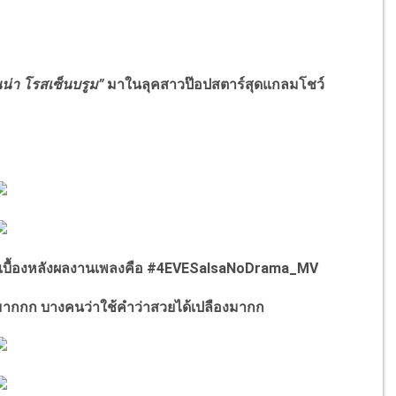
น่า โรสเซ็นบรูม
”
มาในลุคสาวป๊อปสตาร์สุดแกลมโชว์
บื้องหลังผลงานเพลงคือ
#4EVESalsaNoDrama_MV
มากกก
บางคนว่าใช้คำว่าสวยได้เปลืองมากก