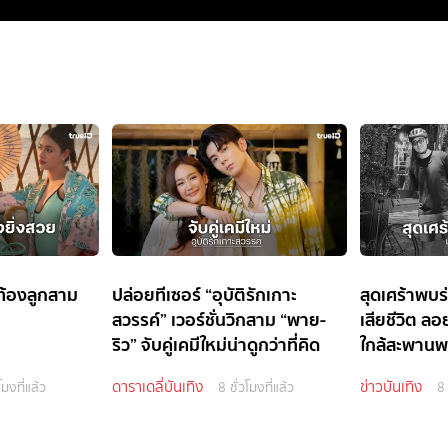
ท้องลูกสาม
ปล่อยทีเซอร์ “อุบัติรักเกาะ
สุดเศร้าพบร
สวรรค์” เวอร์ชั่นวิกสาม “พาย-
เสียชีวิต ล
ริว” จับคู่เคมีใหม่น่าดูกว่าที่คิด
ใกล้สะพานพ
ดาราเดลี่บันเทิง
ข่าวบันเทิง
โมงที่แล้ว
8 ชั่วโมงที่แล้ว
8 