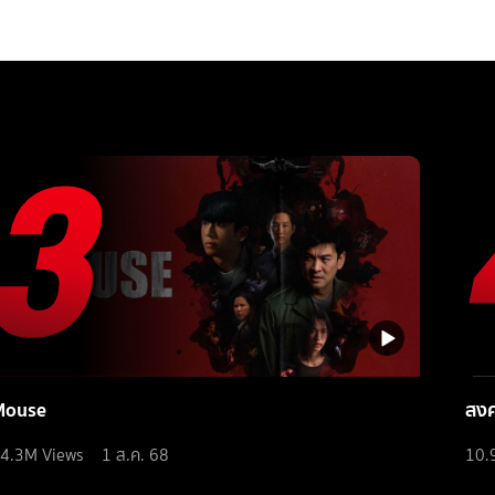
Mouse
สง
4.3M
Views
1 ส.ค. 68
10.