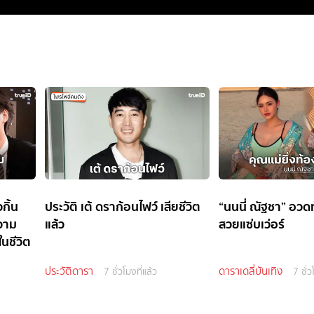
กิ้น
ประวัติ เต้ ดราก้อนไฟว์ เสียชีวิต
“นนนี่ ณัฐชา” อวด
ความ
แล้ว
สวยแซ่บเว่อร์
นชีวิต
ประวัติดารา
ดาราเดลี่บันเทิง
7 ชั่วโมงที่แล้ว
7 ชั่ว