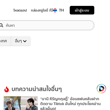
TH
เข้าสู่ระบบ
โหลดแอป
กล่องทรูไอดี ทีวี
ระเทศ
อื่นๆ
บทความน่าสนใจอื่นๆ
“นานิ หิรัญกฤษฎิ์” อ้อนแฟนคลับฝาก
ติดตาม Tiktok อันใหม่ ทุกประโยคอ่าน
แล้วเอ็นดู!