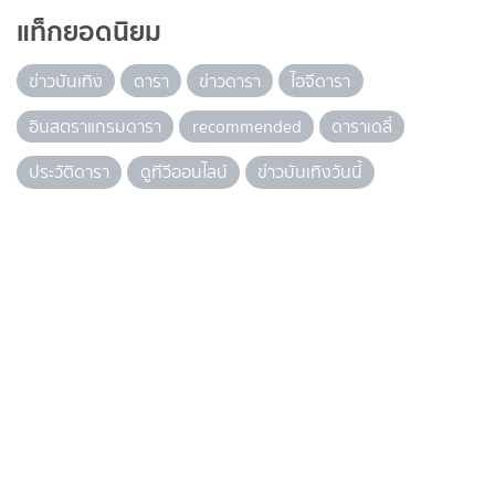
แท็กยอดนิยม
ข่าวบันเทิง
ดารา
ข่าวดารา
ไอจีดารา
อินสตราแกรมดารา
recommended
ดาราเดลี่
ประวัติดารา
ดูทีวีออนไลน์
ข่าวบันเทิงวันนี้