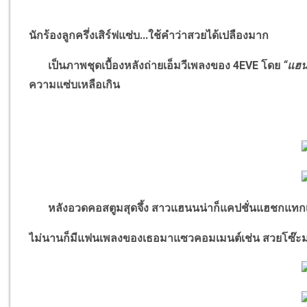
นักร้องลูกครึ่งเสิร์ฟแซ่บ...ใช้คำว่าสวยได้เปลืองมาก
เป็นภาพชุดเบื้องหลังถ่ายเอ็มวีเพลงของ
4EVE
โดย
“
แฮน
ความแซ่บเหลือเกิน
หลังอวดคอสตูมสุดจึ้ง สาวแฮนนน่าก็แคปชั่นแฮชกแทกเ
ไม่นานก็มีแฟนเพลงของเธอมาแซวคอมเมนต์เช่น สวยโซ๊ะ