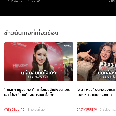
71M
Views
7.8M
11 ต.ค. 67
ข่าวบันเทิงที่เกี่ยวข้อง
“เกรซ กาญจน์เกล้า” เล่าโมเมนต์แต่งชุดแอเรี
“ลีน่า-หมิว” ปิดกล้องซีรีส์
ยล ไปหา “โมเน่” เผยทริคมัดใจเด็ก
เบื้องหวานเจี๊ยบริมทะเล
ดาราเดลี่บันเทิง
ดาราเดลี่บันเทิง
1 ชั่วโมงที่แล้ว
3 ชั่วโมงที่แล้