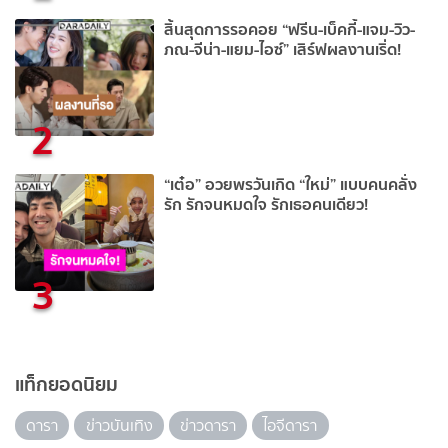
สิ้นสุดการรอคอย “ฟรีน-เบ็คกี้-แจม-วิว-
ภณ-จีน่า-แยม-ไอซ์” เสิร์ฟผลงานเริ่ด!
2
“เต๋อ” อวยพรวันเกิด “ใหม่” แบบคนคลั่ง
รัก รักจนหมดใจ รักเธอคนเดียว!
3
แท็กยอดนิยม
ดารา
ข่าวบันเทิง
ข่าวดารา
ไอจีดารา