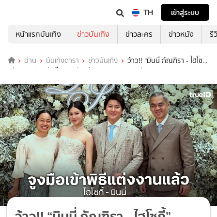
TH
เข้าสู่ระบบ
หน้าแรกบันเทิง
ข่าวบันเทิง
ข่าวละคร
ข่าวหนัง
รี
อ่าน
บันเทิงดารา
ข่าวบันเทิง
ว้าว!! “มินนี่ ภัณฑิรา - ไฮโซกี้”
แต่งงานแล้ว” มี “จิ๊บ เลิฟอีส” ร่วมแสดงความยินดี
ว้าว!! “มินนี่ ภัณฑิรา - ไฮโซกี้”