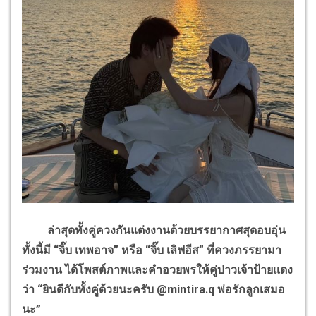
ล่าสุดทั้งคู่ควงกันแต่งงานด้วยบรรยากาศสุดอบอุ่น
ทั้งนี้มี “จิ๊บ เทพอาจ” หรือ “จิ๊บ เลิฟอีส” ที่ควงภรรยามา
ร่วมงาน ได้โพสต์ภาพและคำอวยพรให้คู่บ่าวเจ้าป้ายแดง
ว่า “ยินดีกับทั้งคู่ด้วยนะครับ
@mintira.q
พ่อรักลูกเสมอ
นะ”