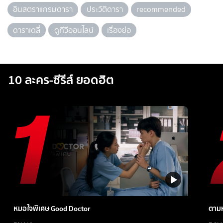
อินสตราแกรมดารา
ประวัติดารา
recommended
ดาราเดลี่
ดูทีวีออนไลน์
เรื่องย่อ
10 ละคร-ซีรีส์ ยอดฮิต
หมอใจพิเศษ Good Doctor
ตามห