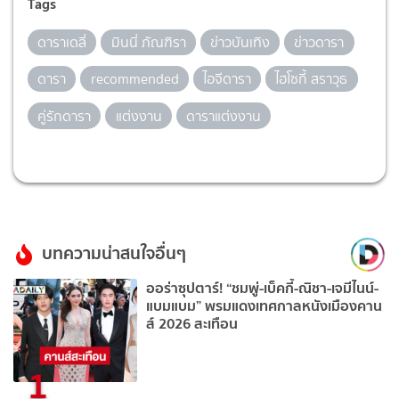
Tags
ดาราเดลี่
มินนี่ ภัณฑิรา
ข่าวบันเทิง
ข่าวดารา
ดารา
recommended
ไอจีดารา
ไฮโซกี้ สราวุธ
คู่รักดารา
แต่งงาน
ดาราแต่งงาน
บทความน่าสนใจอื่นๆ
ออร่าซุปตาร์! “ชมพู่-เบ็คกี้-ณิชา-เจมีไนน์-
แบมแบม” พรมแดงเทศกาลหนังเมืองคาน
ส์ 2026 สะเทือน
1