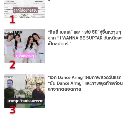
1
“ลิลลี่ เบลเล่” และ “เฟย์ จีนี่”คู่จิ้นหวานๆ
จาก “ I WANNA BE SUPTAR วันหนึ่งจะ
เป็นซุปตาร์ ”
2
“เอก Dance Army”เผยภาพสวดวันแรก
“นัน Dance Army” และภาพสุดท้ายก่อน
ลาจากตลอดกาล
3