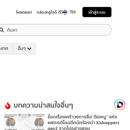
TH
เข้าสู่ระบบ
โหลดแอป
กล่องทรูไอดี ทีวี
ระเทศ
อื่นๆ
บทความน่าสนใจอื่นๆ
ช็อกเรื่องเศร้าวงการสื่อ“ดีเจหนู” แห่ง
แฟตเรดิโออดีตนักร้องนำ Kidnappers
gen2 จากไปอย่างสงบ