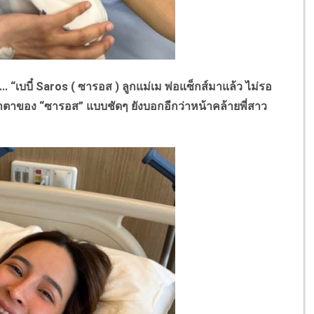
 “เบบี๋
Saros (
ซารอส ) ลูกแม่เม พ่อแซ็กส์มาแล้ว ไม่รอ
้าตาของ “ซารอส” แบบชัดๆ ยังบอกอีกว่าหน้าคล้ายพี่สาว