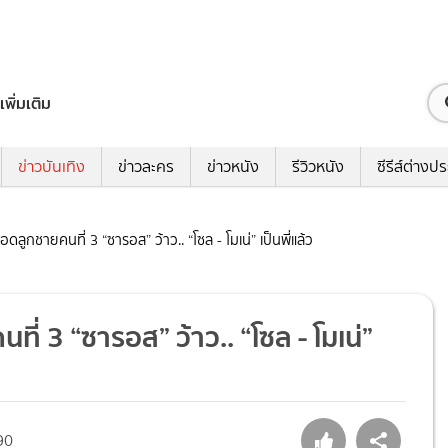
เพิ่มเติม
ข่าวบันเทิง
ข่าวละคร
ข่าวหนัง
รีวิวหนัง
ซีรีส์ต่างป
ดลูกชายคนที่ 3 “ซารอส” ว้าว.. “โซล - โมเน่” เป็นพี่แล้ว
ี่ 3 “ซารอส” ว้าว.. “โซล - โมเน่”
90