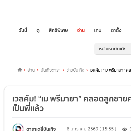
วันนี้
ดู
สิทธิพิเศษ
อ่าน
เกม
ตาตั้ง
หน้าแรกบันเทิง
อ่าน
บันเทิงดารา
ข่าวบันเทิง
เวลคัม! “เม พรีมายา” คลอ
เวลคัม! “เม พรีมายา” คลอดลูกชายคนท
เป็นพี่แล้ว
ดาราเดลี่บันเทิง
6 มกราคม 2569 ( 15:55 )