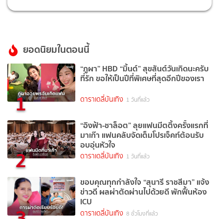
ยอดนิยมในตอนนี้
“ภูผา” HBD “มิ้นต์” สุขสันต์วันเกิดนะครับ
ที่รัก ขอให้เป็นปีที่พิเศษที่สุดอีกปีของเรา
1
ดาราเดลี่บันเทิง
1 วันที่แล้ว
“อิงฟ้า-ชาล็อต” ลุยแฟนมีตติ้งครั้งแรกที่
มาเก๊า แฟนคลับจัดเต็มโปรเจ็คท์ต้อนรับ
อบอุ่นหัวใจ
2
ดาราเดลี่บันเทิง
1 วันที่แล้ว
ขอบคุณทุกกำลังใจ “สุนารี ราชสีมา” แจ้ง
ข่าวดี ผลผ่าตัดผ่านไปด้วยดี พักฟื้นห้อง
ICU
3
ดาราเดลี่บันเทิง
8 ชั่วโมงที่แล้ว