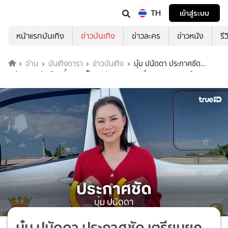
TH
เข้าสู่ระบบ
หน้าแรกบันเทิง
ข่าวบันเทิง
ข่าวละคร
ข่าวหนัง
รี
อ่าน
บันเทิงดารา
ข่าวบันเทิง
บุ๋ม ปนัดดา ประกาศชัด
เตรียมยกทรัพย์สินทั้งหมดเป็นสมบัติของชาติ เมื่ออายุครบ 50 ปี
บุ๋ม ปนัดดา ประกาศชัด เตรียมยก