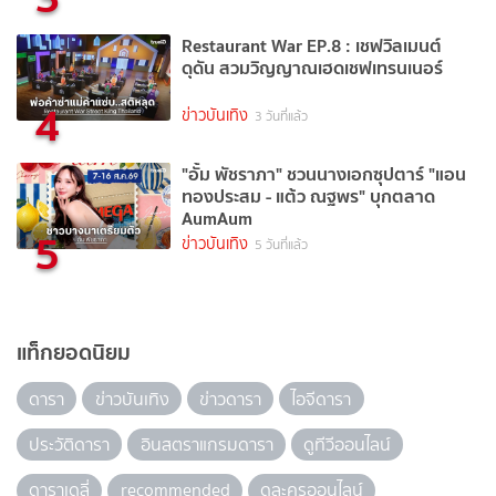
Restaurant War EP.8 : เชฟวิลเมนต์
ดุดัน สวมวิญญาณเฮดเชฟเทรนเนอร์
4
ข่าวบันเทิง
3 วันที่แล้ว
"อั้ม พัชราภา" ชวนนางเอกซุปตาร์ "แอน
ทองประสม - แต้ว ณฐพร" บุกตลาด
AumAum
5
ข่าวบันเทิง
5 วันที่แล้ว
แท็กยอดนิยม
ดารา
ข่าวบันเทิง
ข่าวดารา
ไอจีดารา
ประวัติดารา
อินสตราแกรมดารา
ดูทีวีออนไลน์
ดาราเดลี่
recommended
ดูละครออนไลน์