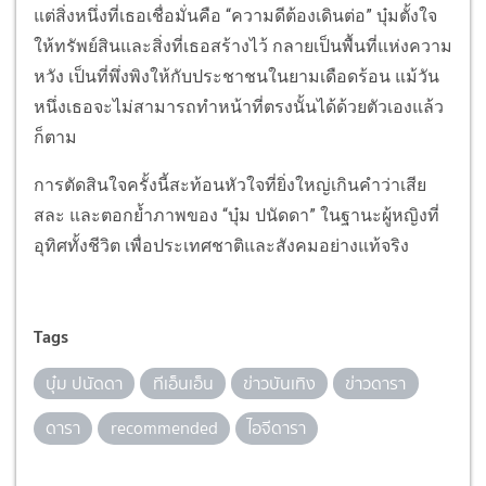
แต่สิ่งหนึ่งที่เธอเชื่อมั่นคือ “ความดีต้องเดินต่อ” บุ๋มตั้งใจ
ให้ทรัพย์สินและสิ่งที่เธอสร้างไว้ กลายเป็นพื้นที่แห่งความ
หวัง เป็นที่พึ่งพิงให้กับประชาชนในยามเดือดร้อน แม้วัน
หนึ่งเธอจะไม่สามารถทำหน้าที่ตรงนั้นได้ด้วยตัวเองแล้ว
ก็ตาม
การตัดสินใจครั้งนี้สะท้อนหัวใจที่ยิ่งใหญ่เกินคำว่าเสีย
สละ และตอกย้ำภาพของ “บุ๋ม ปนัดดา” ในฐานะผู้หญิงที่
อุทิศทั้งชีวิต เพื่อประเทศชาติและสังคมอย่างแท้จริง
Tags
บุ๋ม ปนัดดา
ทีเอ็นเอ็น
ข่าวบันเทิง
ข่าวดารา
ดารา
recommended
ไอจีดารา