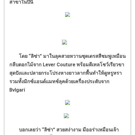
สาขาในปีนี้
โดย “ลิซ่า” มาในลุคสวยหวานชุดเดรสสีชมพูเหมือน
กลีบดอกไม้จาก Lever Couture พร้อมดีเทลโชว์เรียวขา
สุดปังและปลายกระโปรงหางยาวลากพื้นทำให้ดูหรูหรา
รวมทั้งมิกซ์แอนด์แมทช์ลุคด้วยเครื่องประดับจาก
Bvlgari
บอกเลยว่า “ลิซ่า” สวยสง่างาม มีออร่าเหมือนเจ้า