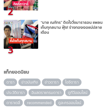
2
“นาย ณภัทร” ติดใจวิ่งมาราธอน แพลน
เก็บทุกสนาม ฟุ้ง! ร่างทองเจอแน่ปลาย
เดือน
3
แท็กยอดนิยม
ดารา
ข่าวบันเทิง
ข่าวดารา
ไอจีดารา
ประวัติดารา
อินสตราแกรมดารา
ดูทีวีออนไลน์
ดาราเดลี่
recommended
ดูละครออนไลน์