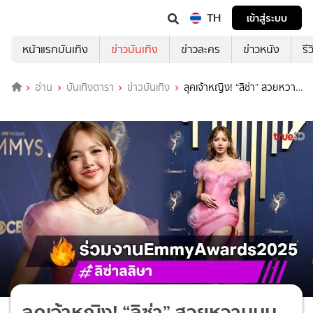
TH
เข้าสู่ระบบ
หน้าแรกบันเทิง
ข่าวบันเทิง
ข่าวละคร
ข่าวหนัง
รี
อ่าน
บันเทิงดารา
ข่าวบันเทิง
ลุคเจ้าหญิง! “ลิซ่า” สวยหวาน
บนพรมแดง Emmy Awards 2025
ลุคเจ้าหญิง! “ลิซ่า” สวยหวานบน