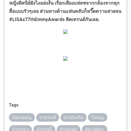
หญิงดิสนีย์ยังไงอย่งงั้น เรียกเสียงแฟลชจากกล้องจากทุก
สื่อแบบรัวๆเลย ส่วนทางด้านแฟนคลับก็หวี๊ดความสวยจน
#LISAx77thEmmyAwards ติดเทรนด์กันเลย.
Tags
Daradaily
ดาราเดลี่
ข่าวบันเทิง
Today
ข่าวดารา
ข่าววันนี้
ข่าวล่าสุด
ลิซ่า ลลิษา