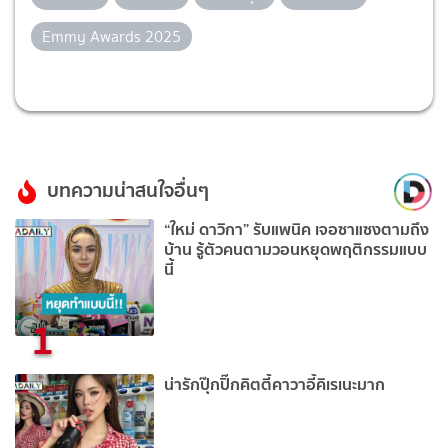
Emmy Awards 2025
บทความน่าสนใจอื่นๆ
“ใหม่ ดาวิกา” รับแพนิค เจอซาแซงตามถึง
บ้าน รู้ตัวคนตามวอนหยุดพฤติกรรมแบบ
นี้
1
น่ารักปุ๊กปิ๊กคิตตี้คาวาอี้คิเรเนะมาก