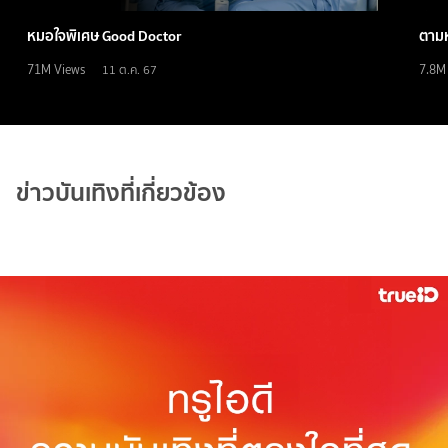
หมอใจพิเศษ Good Doctor
ตามห
71M
Views
7.8M
11 ต.ค. 67
ข่าวบันเทิงที่เกี่ยวข้อง