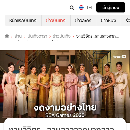
TH
เข้าสู่ระบบ
หน้าแรกบันเทิง
ข่าวบันเทิง
ข่าวละคร
ข่าวหนัง
รี
อ่าน
บันเทิงดารา
ข่าวบันเทิง
งามวิจิตร...สามสาวจาก
นางสาวไทยสร้างความภูมิใจให้ประเทศ
งามวิจิตร...สามสาวจากนางสาว