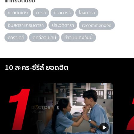
แท็กยอดนิยม
ข่าวบันเทิง
ดารา
ข่าวดารา
ไอจีดารา
อินสตราแกรมดารา
ประวัติดารา
recommended
ดาราเดลี่
ดูทีวีออนไลน์
ข่าวบันเทิงวันนี้
10 ละคร-ซีรีส์ ยอดฮิต