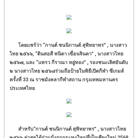
โดยแชร์ว่า
“
กานต์ ชนนิกานต์ สุพิทยาพร
” ,
นางสาว
ไทย ๒๕๖๖
, “
ดินสอสี พนิดา เขื่อนจินดา
” ,
นางสาวไทย
๒๕๖๗
,
และ
“
แพรว กีราณา หยู่ทอง
” ,
รองชนะเลิศอันดับ
๒ นางสาวไทย ๒๕๖๘ร่วมถือป้ายในพิธีเปิดกีฬา ซีเกมส์
ครั้งที่
33
ณ ราชมังคลากีฬาสถาน กรุงเทพมหานคร
ประเทศไทย
สำหรับ
“
กานต์ ชนนิกานต์ สุพิทยาพร
” ,
นางสาวไทย
๒๕๖๖ ล่าสุดได้ร่วมนั่งรถกระทงใหญ่ยี่เป็งเชียงใหม่
2568