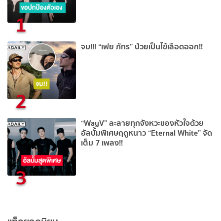
1
จบ!!! “เฟย ภัทร” ป่วยเป็นไข้เลือดออก!!
2
“WayV” ละลายทุกจังหวะของหัวใจด้วย
อัลบั้มพิเศษฤดูหนาว “Eternal White” จัด
เต็ม 7 เพลง!!
3