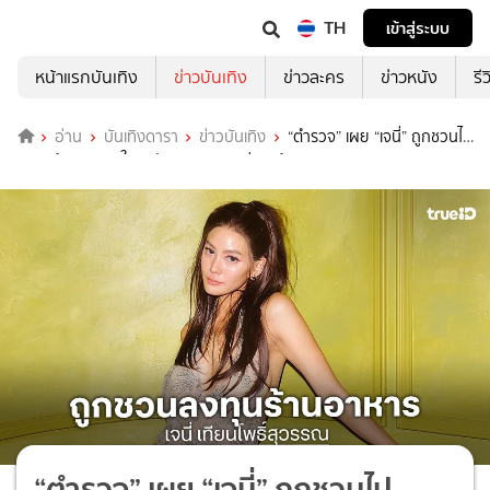
TH
เข้าสู่ระบบ
หน้าแรกบันเทิง
ข่าวบันเทิง
ข่าวละคร
ข่าวหนัง
รี
อ่าน
บันเทิงดารา
ข่าวบันเทิง
“ตำรวจ” เผย “เจนี่” ถูกชวนไป
ลงทุนร้านอาหารในสหรัฐอเมริกา มูลค่า 3 ล้านบาท
“ตำรวจ” เผย “เจนี่” ถูกชวนไป