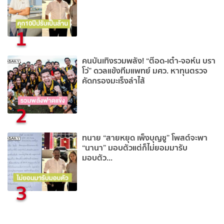
1
คนบันเทิงรวมพลัง! “ต๊อด-เต๋า-จอห์น บรา
โว่” ดวลแข้งทีมแพทย์ มศว. หาทุนตรวจ
คัดกรองมะเร็งลำไส้
2
ทนาย “สายหยุด เพ็งบุญชู” โพสต์จะพา
“นานา” มอบตัวแต่ก็ไม่ยอมมารับ
มอบตัว...
3