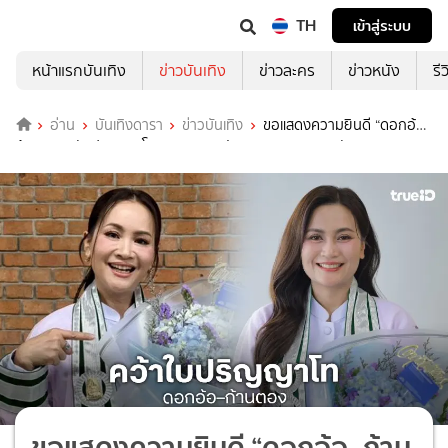
TH
เข้าสู่ระบบ
หน้าแรกบันเทิง
ข่าวบันเทิง
ข่าวละคร
ข่าวหนัง
รี
อ่าน
บันเทิงดารา
ข่าวบันเทิง
ขอแสดงความยินดี “ดอกอ้อ–
ก้านตอง” รับปริญญาโท จาก มหาจุฬาลงกรณราชวิทยาลัย
ขอแสดงความยินดี “ดอกอ้อ–ก้าน