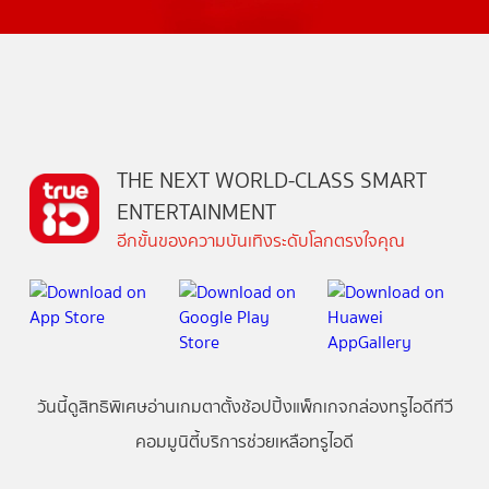
THE NEXT WORLD-CLASS SMART
ENTERTAINMENT
อีกขั้นของความบันเทิงระดับโลกตรงใจคุณ
วันนี้
ดู
สิทธิพิเศษ
อ่าน
เกม
ตาตั้ง
ช้อปปิ้ง
แพ็กเกจ
กล่องทรูไอดีทีวี
คอมมูนิตี้
บริการช่วยเหลือทรูไอดี