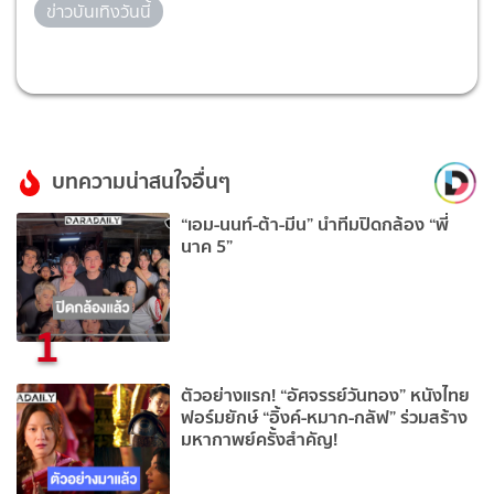
ข่าวบันเทิงวันนี้
บทความน่าสนใจอื่นๆ
“เอม-นนท์-ต้า-มีน” นำทีมปิดกล้อง “พี่
นาค 5”
1
ตัวอย่างแรก! “อัศจรรย์วันทอง” หนังไทย
ฟอร์มยักษ์ “อิ้งค์-หมาก-กลัฟ” ร่วมสร้าง
มหากาพย์ครั้งสำคัญ!