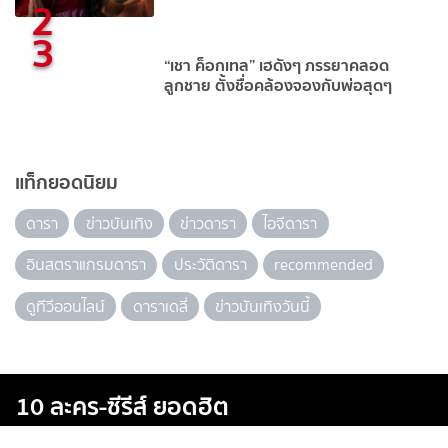
2
3
“เชา ค็อกเทล” เฮดังๆ ภรรยาคลอด
ลูกชาย ตั้งชื่อคล้องจองกับพ่อสุดๆ
แท็กยอดนิยม
ดารา
ข่าวบันเทิง
ข่าวดารา
ไอจีดารา
อินสตราแกรมดารา
ประวัติดารา
recommended
ดูทีวีออนไลน์
ดาราเดลี่
ข่าวบันเทิงวันนี้
10 ละคร-ซีรีส์ ยอดฮิต