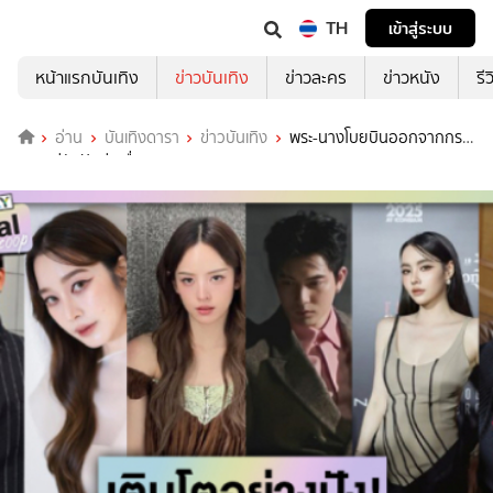
TH
เข้าสู่ระบบ
หน้าแรกบันเทิง
ข่าวบันเทิง
ข่าวละคร
ข่าวหนัง
รี
อ่าน
บันเทิงดารา
ข่าวบันเทิง
พระ-นางโบยบินออกจากกรง
ทองแต่ยังปังต่อเนื่อง!