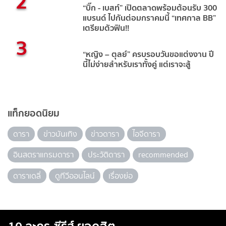
2
“บิ๊ก - เบสท์” เปิดตลาดพร้อมต้อนรับ 300
แบรนด์ ไปกันต่อมกราคมนี้ “เทศกาล BB”
เตรียมตัวฟิน!!
3
“หญิง – ตุลย์” ครบรอบวันขอแต่งงาน ปี
นี้ไม่ง่ายสำหรับเราทั้งคู่ แต่เราจะสู้
แท็กยอดนิยม
ดารา
ข่าวบันเทิง
ข่าวดารา
ไอจีดารา
อินสตราแกรมดารา
ประวัติดารา
recommended
ดาราเดลี่
ดูทีวีออนไลน์
เรื่องย่อ