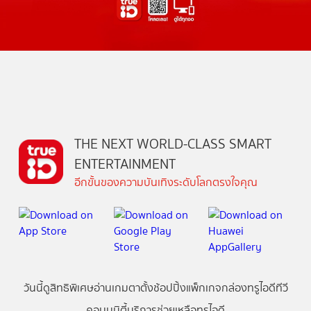
THE NEXT WORLD-CLASS SMART
ENTERTAINMENT
อีกขั้นของความบันเทิงระดับโลกตรงใจคุณ
วันนี้
ดู
สิทธิพิเศษ
อ่าน
เกม
ตาตั้ง
ช้อปปิ้ง
แพ็กเกจ
กล่องทรูไอดีทีวี
คอมมูนิตี้
บริการช่วยเหลือทรูไอดี