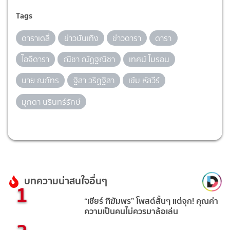
Tags
ดาราเดลี่
ข่าวบันเทิง
ข่าวดารา
ดารา
ไอจีดารา
ณิชา ณัฏฐณิชา
เทศน์ ไมรอน
นาย ณภัทร
ฐิสา วริฏฐิสา
เข้ม หัสวีร์
มุกดา นรินทร์รักษ์
บทความน่าสนใจอื่นๆ
1
“เชียร์ ฑิฆัมพร” โพสต์สั้นๆ แต่จุก! คุณค่า
ความเป็นคนไม่ควรมาล้อเล่น