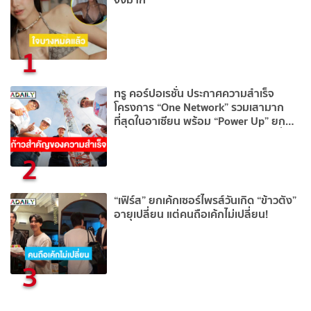
1
ทรู คอร์ปอเรชั่น ประกาศความสำเร็จ
โครงการ “One Network” รวมเสามาก
ที่สุดในอาเซียน พร้อม “Power Up” ยก
ระดับ 5G และ 4G เร็ว แรง ครอบคลุมทั่ว
ไทยเพื่อลูกค้าทรูและดีแทค
2
“เฟิร์ส” ยกเค้กเซอร์ไพรส์วันเกิด “ข้าวตัง”
อายุเปลี่ยน แต่คนถือเค้กไม่เปลี่ยน!
3