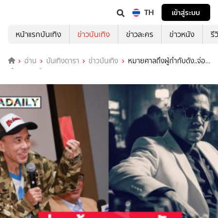
TH
เข้าสู่ระบบ
หน้าแรกบันเทิง
ข่าวบันเทิง
ข่าวละคร
ข่าวหนัง
รี
อ่าน
บันเทิงดารา
ข่าวบันเทิง
หมายศาลถึงผู้กำกับดัง..จ่อ
แจ้งความกลับ