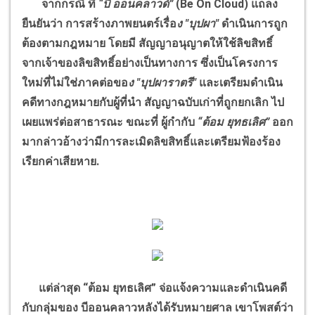
จากกรณี ที่
“
บี ออนคลาวด์
”
(
Be On Cloud)
แถลง
ยืนยันว่า การสร้างภาพยนตร์เรื่อ
ง "บุปผา"
ดำเนินการถูก
ต้องตามกฎหมาย โดยมี สัญญาอนุญาตให้ใช้ลิขสิทธิ์
จากเจ้าของลิขสิทธิ์อย่างเป็นทางการ ซึ่งเป็นโครงการ
ใหม่ที่ไม่ใช่ภาคต่อขอ
ง "บุปผาราตรี"
และเตรียมดำเนิน
คดีทางกฎหมายกับผู้ที่นำ สัญญาฉบับเก่าที่ถูกยกเลิก ไป
เผยแพร่ต่อสาธารณะ ขณะที่ ผู้กำกับ
“
ต้อม ยุทธเลิศ
”
ออก
มากล่าวอ้างว่ามีการละเมิดลิขสิทธิ์และเตรียมฟ้องร้อง
เรียกค่าเสียหาย.
แต่ล่าสุด
“
ต้อม ยุทธเลิศ
”
จ่อแจ้งความและดำเนินคดี
กับกลุ่มของ บีออนคลาวหลังได้รับหมายศาล เขาโพสต์ว่า