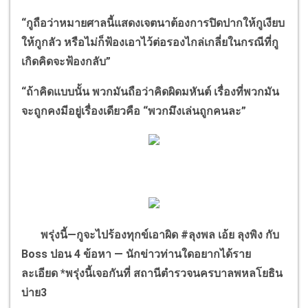
“
กูถือว่าหมายศาลนี้แสดงเจตนาต้องการปิดปากให้กูเงียบ
ให้กูกลัว หรือไม่ก็ฟ้องเอาไว้ต่อรองไกล่เกลี่ยในกรณีที่กู
เกิดคิดจะฟ้องกลับ
”
“
ถ้าคิดแบบนั้น พวกมันถือว่าคิดผิดมหันต์ เรื่องที่พวกมัน
จะถูกคงมีอยู่เรื่องเดียวคือ
“
พวกมึงเล่นถูกคนละ
”
พรุ่งนี้
—
กูจะไปร้องทุกข์เอาผิด
#
ลุงพล เอ้ย ลุงพิง กับ
Boss
ปอน
4
ข้อหา
—
นักข่าวท่านใดอยากได้ราย
ละเอียด *พรุ่งนี้เจอกันที่ สถานีตำรวจนครบาลพหลโยธิน
บ่าย
3