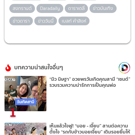
สงกรานต์
Daradaily
ดาราเดลี่
ข่าวบันเทิง
ข่าวดารา
ข่าววันนี้
เบสท์ คำสิงห์
บทความน่าสนใจอื่นๆ
“มิว นิษฐา” อวยพรวันเกิดคุณสามี “เซนต์”
รวบรวมความน่ารักการเป็นคุณพ่อ
1
เห็นแล้วใจฟู! “บอย - เจี๊ยบ” สานต่อความ
ตั้งใจ “รถกับข้าวบอยเจี๊ยบ” เติมรอยยิ้มให้