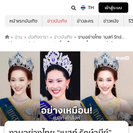
TH
เข้าสู่ระบบ
หน้าแรกบันเทิง
ข่าวบันเทิง
ข่าวละคร
ข่าวหนัง
รี
อ่าน
บันเทิงดารา
ข่าวบันเทิง
งามอย่างไทย “เบสท์ รักษ์
วนีย์” สวมองค์ “นุ้ย สุจิรา” แปลงโฉมเป็นนางสาวไทย 2544 ทำถึงสุดๆ!!
งามอย่างไทย “เบสท์ รักษ์วนีย์”