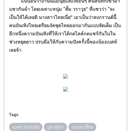
แน่นอนว่างานนี้แม่นุ้ยและเพื่อนๆ คนสนิทก็เข้ามา
แซวกันฉ่ำ โดยเฉพาะหนุ่ม “ตั้ม วราวุธ” ที่แซวว่า “จะ
เป็นให้ได้เลยดิ นางสาวไทยเนี่ย” เอาเป็นว่าสงกรานต์นี้
คนบันเทิงไทยเตรียมงัดชุดไทยออกมากันแบบจัดเต็ม เป็น
อีกหนึ่งความบันเทิงที่ให้เราได้กดไลค์กดแชร์กันในใน
ช่วงหยุดยาว ปรบมือให้กับความปังครั้งนี้ของน้องเบสท์
เลยจ้า
Tags
เบสท์ รักษ์วนีย์
นุ้ย สุจิรา
นางสาวไทย