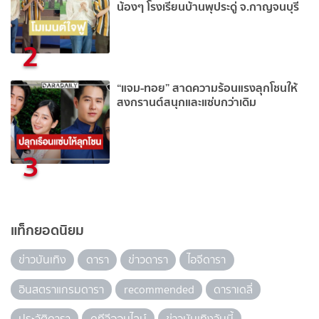
น้องๆ โรงเรียนบ้านพุประดู่ จ.กาญจนบุรี
2
“แจม-ทอย” สาดความร้อนแรงลุกโชนให้
สงกรานต์สนุกและแซ่บกว่าเดิม
3
แท็กยอดนิยม
ข่าวบันเทิง
ดารา
ข่าวดารา
ไอจีดารา
อินสตราแกรมดารา
recommended
ดาราเดลี่
ประวัติดารา
ดูทีวีออนไลน์
ข่าวบันเทิงวันนี้