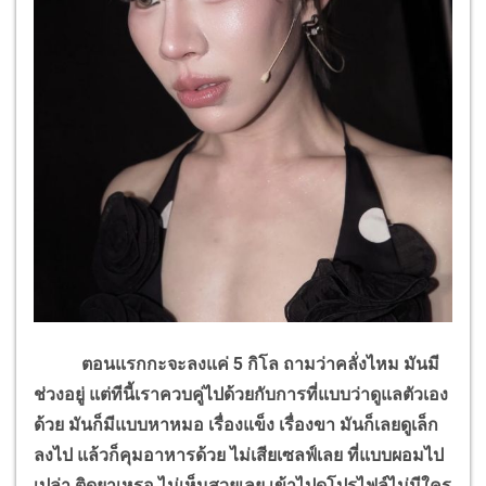
ตอนแรกกะจะลงแค่
5
กิโล ถามว่าคลั่งไหม มันมี
ช่วงอยู่ แต่ทีนี้เราควบคู่ไปด้วยกับการที่แบบว่าดูแลตัวเอง
ด้วย มันก็มีแบบหาหมอ เรื่องแข็ง เรื่องขา มันก็เลยดูเล็ก
ลงไป แล้วก็คุมอาหารด้วย ไม่เสียเซลฟ์เลย ที่แบบผอมไป
เปล่า ติดยาเหรอ ไม่เห็นสวยเลย เข้าไปดูโปรไฟล์ไม่มีใคร