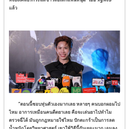
แล้ว
“ตอนนี้ชอบหุ่นตัวเองมากเลย หลายๆ คนบอกผอมไป
ไหม อาการเหมือนคนดีดยาเลย คือจะเล่นยาไปทำไม
ตรวจฉี่ได้ มันถูกกฎหมายใช่ไหม ปักตะกร้าเป็นการลด
น้ำหนักโดยวิทยาศาสตร์
เขาใช้วิธีนี้กันเยอะมาก เอมลง