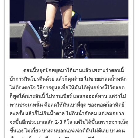
ตอนนี้หยุดปักหยุดมาได้นานแล้ว เพราะว่าตอนนี้
บ้าการกินโปรตีนด้วย แล้วก็คุมด้วย ไม่ขายยาลดน้ำหนัก
ไม่ต้องตกใจ วิธีการดูแลเพื่อให้มันได้หุ่นอย่างงี้ไว้ตลอด
ก็พูดได้เนาะอันนี้ ไม่ทานเบียร์ แอลกอฮอล์ทาน แต่ว่าไม่
ทานประเภทนั้น คือลดให้มันเบาที่สุด ของทอดก็อาทิตย์
ละครั้ง แล้วก็ไม่กินน้ำตาล ไม่กินน้ำอัดลม แต่เอมอยาก
จะขึ้นอีกประมาณสัก 2-3 กิโล แต่ไม่ได้ขึ้นเพราะชาวเน็ต
ขึ้นเอง ไม่เกี่ยว บางคนบอกเอฟเฟกต์มันไม่ดีเลย บางคน