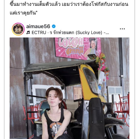
ขึ้นมาทำงานเต็มตัวแล้ว เอมว่าเราต้องโฟกัสกับงานก่อน
แต่เราคุยกัน"