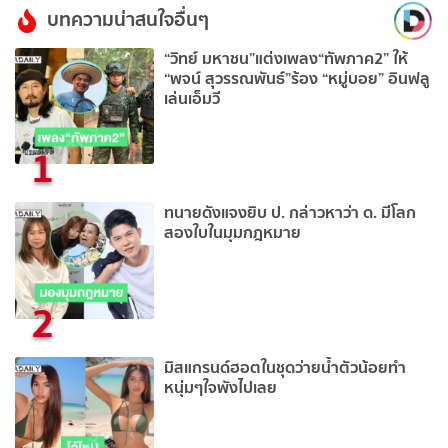
บทความน่าสนใจอื่นๆ
“วิทย์ มหาชน”แต่งเพลง“ทัพภาค2” ให้
“พจน์ สุวรรณพันธ์”ร้อง “หมู่บอย” อินฟลู
เล่นเอ็มวี
1
ทนายดังแจงยิบ ป. กล่าวหาว่า ด. มีโลก
สองใบในมุมกฎหมาย
2
มิสแกรนด์ฮอตในชุดว่ายน้ำตัวน้อยทำ
หนุ่มๆใจพังไปเลย