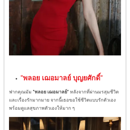
"พลอย เฌอมาลย์ บุญยศักดิ์"
ฟากคุณมัม
"พลอย เฌอมาลย์"
หลังจากที่ผ่านมรสุมชีวิต
และเรื่องรักมากมาย จากนี้เธอขอใช้ชีวิตแบบรักตัวเอง
พร้อมดูแลสุขภาพตัวเองให้มาก ๆ