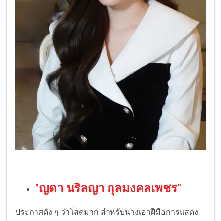
"ญดา นริลญา กุลมงคลเพชร"
ประกาศดัง ๆ ว่าโสดมาก สำหรับนางเอกฝีมือการแสดง