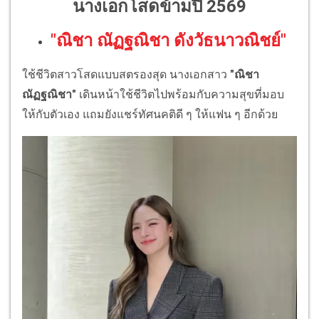
นางเอกโสดข้ามปี 2569
"ณิชา ณัฏฐณิชา ดังวัธนาวณิชย์"
ใช้ชีวิตสาวโสดแบบสตรองสุด นางเอกสาว
"ณิชา
ณัฏฐณิชา"
เดินหน้าใช้ชีวิตไปพร้อมกับความสุขที่มอบ
ให้กับตัวเอง แถมยังแชร์ทัศนคติดี ๆ ให้แฟน ๆ อีกด้วย