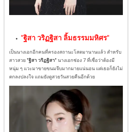
"ฐิสา วริฏฐิสา ลิ้มธรรมมหิศร"
เป็นนางเอกอีกคนที่ครองสถานะโสดมานานแล้ว สำหรับ
สาวสวย
"ฐิสา วริฏฐิสา"
นางเอกช่อง 7 ที่เชื่อว่าต้องมี
หนุ่ม ๆ แวะมาขายขนมจีบมากมายแน่นอน แต่เธอก็ยังไม่
ตกลงปลงใจ แถมยังดูสวยวันสวยคืนอีกด้วย