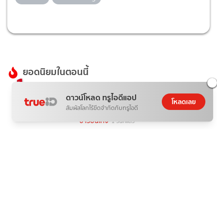
ยอดนิยมในตอนนี้
1
"อั้ม พัชราภา" ชวนนางเอกซุปตาร์ "แอน
ดาวน์โหลด ทรูไอดีแอป
ทองประสม - แต้ว ณฐพร" บุกตลาด
โหลดเลย
สัมผัสโลกไร้ขีดจำกัดกับทรูไอดี
AumAum
ข่าวบันเทิง
1 วันที่แล้ว
2
ทรูวิชั่นส์ ชวนคนไทยร่วมลุ้น "เนเน่ รอยัล"
บนเวที AMERICA’S GOT TALENT
SEASON 21 เริ่ม 6 ส.ค.นี้ ทาง
TrueVisions NOW
ข่าวบันเทิง
15 ชั่วโมงที่แล้ว
3
ส่องลิสต์นักแสดง "เกมส์โกงเกมส์" การ
รวมตัวของ 8 นักต้มตุ๋น