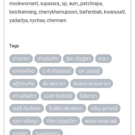
mookworranit, supassra_sp, aum_patchrapa,
bestkamsing, cherrykhemupsorn, baifernbah, kwanusa9,
yadarilya, nychaa, chermarn
Tags
ข่าวดารา
ข่าวบันเทิง
ฐิสา วริฏฐิสา
ดารา
นางเอกโสด
มารี เบิร์นเนอร์
มุก วรนิษฐ์
สกู๊ปบันเทิง
อั้ม พัชราภา
อินสตราแกรมดารา
เก้า สุภัสสรา
เบสท์ รักษ์วนีย์
ไอจีดารา
เชอรี่ เข็มอัปสร
ใบเฟิร์น พิมพ์ชนก
ขวัญ อุษามณี
ญดา นริลญา
ณิชา ณัฏฐณิชา
พลอย เฌอมาลย์
นางเอก
trueidstory