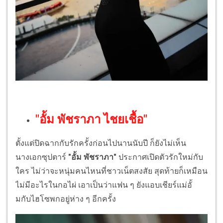
"อั้ม พัชราภา ไชยเชื้อ"
ตั้งแต่ปิดฉากกับรักครั้งก่อนไปนานนับปี ก็ยังไม่เห็น
นางเอกซุปตาร์
"อั้ม พัชราภา"
ประกาศเปิดตัวรักใหม่กับ
ใคร ไม่ว่าจะหนุ่มคนไหนที่ชาวเน็ตสงสัย สุดท้ายก็เหมือน
ไม่มีอะไรในกอไผ่ เอาเป็นว่าแฟน ๆ ยังแอบเชียร์แม่อั้
มกับไฮโซพกอยู่ห่าง ๆ อีกครั้ง