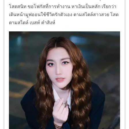
โสดสนิท ขอโฟกัสที่การทำงาน หาเงินเป็นหลัก เรียกว่า
เดินหน้ามูฟออนใช้ชีวิตรักตัวเอง ตามสไตล์สาวสวย โสด
ตามสไตล์ เบสท์ คำสิงห์