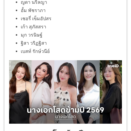
ญดา นริลญา
อั้ม พัชราภา
เชอรี่ เข็มอัปสร
เก้า สุภัสสรา
มุก วรนิษฐ์
ฐิสา วริฏฐิสา
เบสท์ รักษ์วนีย์