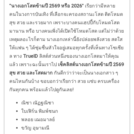
"นางเอกโสดข้ามปี 2569 หรือ 2026"
เรียกว่ามีหลาย
คนในวงการบันเทิง ที่เลือกจะครองสถานะโสด ติดโหมด
สุข สวย และรวยมาก เพราะบางคนแฮปปี้กับโหมดโสด
มานาน หรือ บางคนเพิ่งได้เปิดใช้โหมดโสด แต่ไม่ว่าด้วย
เหตุผลอะไรก็ตาม นางเอกเหล่านี้ยังปล่อยพลังสวย สดใส
ให้แฟน ๆ ได้ชุ่มชื่นหัวใจอยู่เสมอทุกครั้งที่เห็นทางโซเชีย
ล ทาง
TrueID
ลิสต์ส่วนหนึ่งของนางเอกโสดมาให้คุณ
แล้ว เพราะฉะนั้นเราไป
เช็คลิสต์นางเอกโสดข้ามปี 2569
สุข สวย และโสดมาก
กันดีกว่าว่าจะเป็นนางเอกสาว ๆ
คนไหนกันบ้าง ขอบอกว่า
เรียกว่า สวย แซ่บ ครบเครื่อง
กันทุกคน พร้อมแล้วไปดูกันเลย!
ณิชา ณัฏฐณิชา
ใบเฟิร์น พิมพ์ชนก
พลอย เฌอมาลย์
ขวัญ อุษามณี