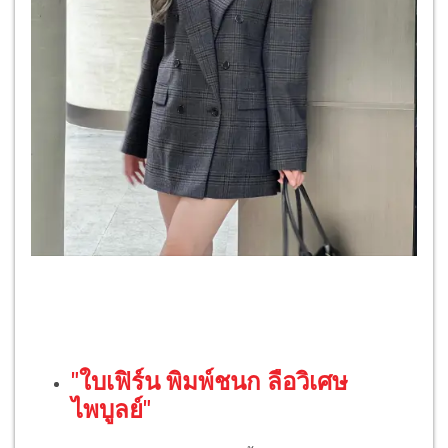
"ใบเฟิร์น พิมพ์ชนก ลือวิเศษ
ไพบูลย์"