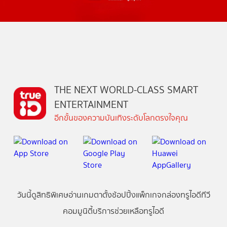
THE NEXT WORLD-CLASS SMART
ENTERTAINMENT
อีกขั้นของความบันเทิงระดับโลกตรงใจคุณ
วันนี้
ดู
สิทธิพิเศษ
อ่าน
เกม
ตาตั้ง
ช้อปปิ้ง
แพ็กเกจ
กล่องทรูไอดีทีวี
คอมมูนิตี้
บริการช่วยเหลือทรูไอดี