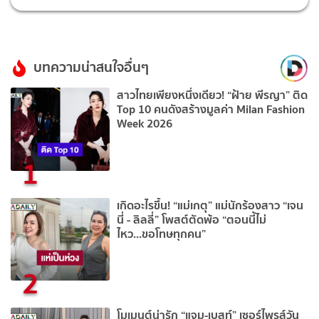
บทความน่าสนใจอื่นๆ
สาวไทยเพียงหนึ่งเดียว! “ฝ้าย พีรญา” ติด
Top 10 คนดังสร้างมูลค่า Milan Fashion
Week 2026
1
เกิดอะไรขึ้น! “แม่เกตุ” แม่นักร้องสาว “เจน
นี่ - ลิลลี่” โพสต์ตัดพ้อ “ตอนนี้ไม่
ไหว...ขอโทษทุกคน”
2
โมเมนต์น่ารัก “แจม-เบสท์” เซอร์ไพรส์วัน