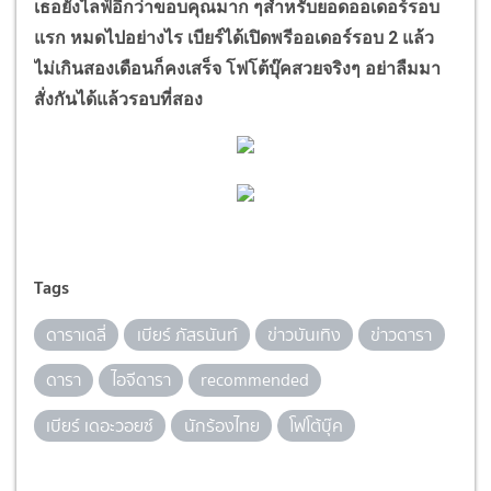
เธอยังไลฟ์อีกว่าขอบคุณมาก ๆสำหรับยอดออเดอร์รอบ
แรก หมดไปอย่างไร เบียร์ได้เปิดพรีออเดอร์รอบ 2 แล้ว
ไม่เกินสองเดือนก็คงเสร็จ โฟโต้บุ๊คสวยจริงๆ อย่าลืมมา
สั่งกันได้แล้วรอบที่สอง
Tags
ดาราเดลี่
เบียร์ ภัสรนันท์
ข่าวบันเทิง
ข่าวดารา
ดารา
ไอจีดารา
recommended
เบียร์ เดอะวอยซ์
นักร้องไทย
โฟโต้บุ๊ค