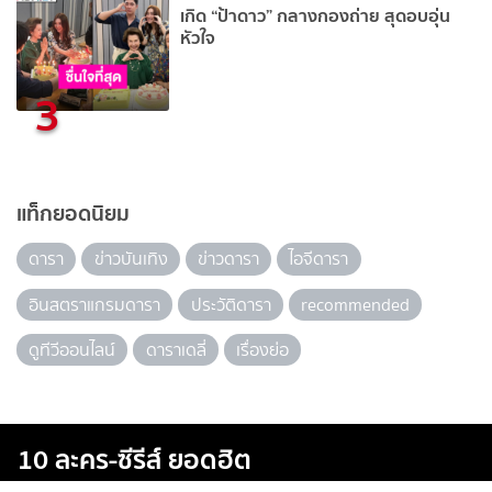
เกิด “ป้าดาว” กลางกองถ่าย สุดอบอุ่น
หัวใจ
3
แท็กยอดนิยม
ดารา
ข่าวบันเทิง
ข่าวดารา
ไอจีดารา
อินสตราแกรมดารา
ประวัติดารา
recommended
ดูทีวีออนไลน์
ดาราเดลี่
เรื่องย่อ
10 ละคร-ซีรีส์ ยอดฮิต