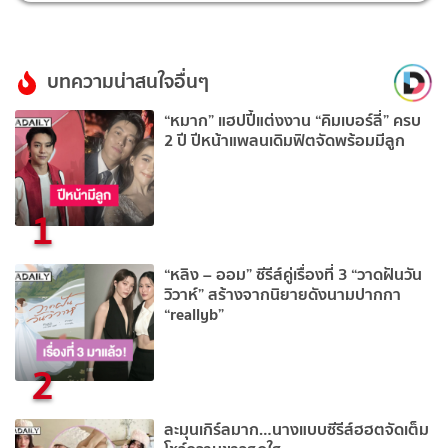
บทความน่าสนใจอื่นๆ
“หมาก” แฮปปี้แต่งงาน “คิมเบอร์ลี่” ครบ
2 ปี ปีหน้าแพลนเดิมฟิตจัดพร้อมมีลูก
1
“หลิง – ออม” ซีรีส์คู่เรื่องที่ 3 “วาดฝันวัน
วิวาห์” สร้างจากนิยายดังนามปากกา
“reallyb”
2
ละมุนเกิร์ลมาก…นางแบบซีรีส์ฮฮตจัดเต็ม