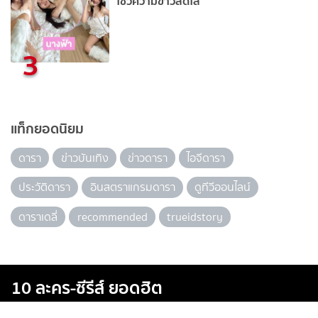
โชว์ความขาวสดใส
3
แท็กยอดนิยม
ดารา
ข่าวบันเทิง
ข่าวดารา
ไอจีดารา
ประวัติดารา
อินสตราแกรมดารา
ดูทีวีออนไลน์
ดาราเดลี่
recommended
trueidstory
10 ละคร-ซีรีส์ ยอดฮิต