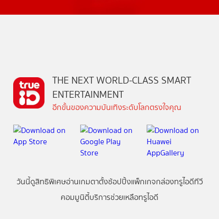
THE NEXT WORLD-CLASS SMART
ENTERTAINMENT
อีกขั้นของความบันเทิงระดับโลกตรงใจคุณ
วันนี้
ดู
สิทธิพิเศษ
อ่าน
เกม
ตาตั้ง
ช้อปปิ้ง
แพ็กเกจ
กล่องทรูไอดีทีวี
คอมมูนิตี้
บริการช่วยเหลือทรูไอดี