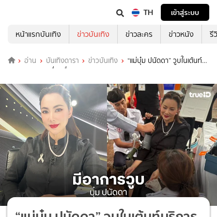
TH
เข้าสู่ระบบ
หน้าแรกบันเทิง
ข่าวบันเทิง
ข่าวละคร
ข่าวหนัง
รี
อ่าน
บันเทิงดารา
ข่าวบันเทิง
“แม่บุ๋ม ปนัดดา” วูบในเต้นท์
บริการอาหารเครื่องดื่มสนามหลวง
“แม่บุ๋ม ปนัดดา” วูบในเต้นท์บริการ