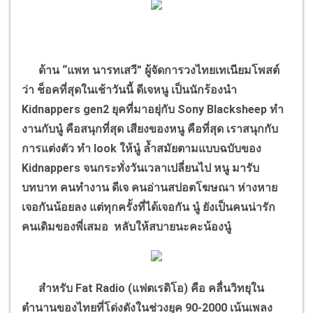
ด้าน
“
แพท นารทเสวี
”
ผู้จัดการวงไทยเทเนียมโพสต์
ว่า ช็อคที่สุดในเช้าวันนี้ ดีเจหนู เป็นนักร้องนำ
Kidnappers gen2
ยุคที่มาอยุ่กับ
Sony Blacksheep
ทำ
งานกับนู๋ คือสนุกที่สุด เสียงของหนู คือที่สุด เราสนุกกับ
การแต่งตัว ทำ
look
ให้นู๋ ล้ำสมัยตามแบบฉบับของ
Kidnappers
จนกระทั่งวันเวลาเปลี่ยนไป หนู มารับ
บทบาท คนทำงาน ดีเจ คนอ่านสปอตโฆษณา ห่างหาย
เจอกันน้อยลง แต่ทุกครั้งที่ได้เจอกัน นู๋ ยังเป็นคนน่ารัก
คนเดิมของพี่เสมอ
หลับให้สบายนะคะน้องนู๋
สำหรับ
Fat Radio (
แฟตเรดิโอ) คือ คลื่นวิทยุใน
ตำนานของไทยที่โด่งดังในช่วงยุค
90-2000
เน้นเพลง