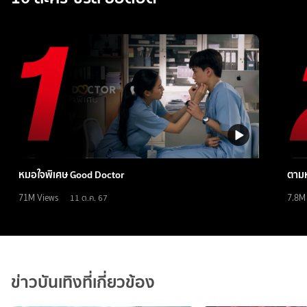
หมอใจพิเศษ Good Doctor
ตามห
71M
Views
7.8M
11 ต.ค. 67
ข่าวบันเทิงที่เกี่ยวข้อง