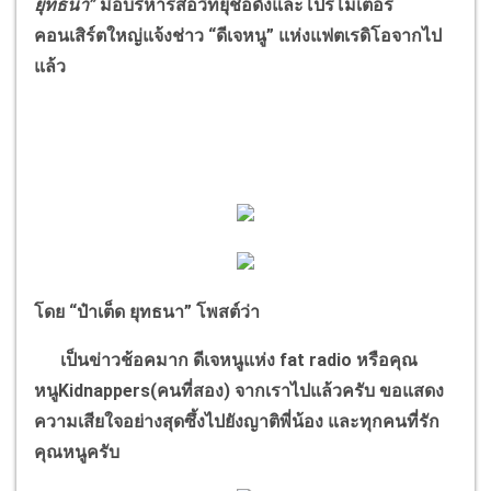
ยุทธนา
”
มือบริหารสื่อวิทยุชื่อดังและโปรโมเตอร์
คอนเสิร์ตใหญ่แจ้งช่าว
“
ดีเจหนู
”
แห่งแฟตเรดิโอจากไป
แล้ว
โดย
“
ป๋าเต็ด ยุทธนา
”
โพสต์ว่า
เป็นข่าวช้อคมาก ดีเจหนูแห่ง
fat radio
หรือคุณ
หนู
Kidnappers(
คนที่สอง) จากเราไปแล้วครับ ขอแสดง
ความเสียใจอย่างสุดซึ้งไปยังญาติพี่น้อง และทุกคนที่รัก
คุณหนูครับ