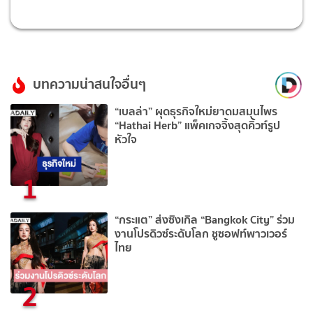
บทความน่าสนใจอื่นๆ
“เบลล่า” ผุดธุรกิจใหม่ยาดมสมุนไพร
“Hathai Herb” แพ็คเกจจิ้งสุดคิ้วท์รูป
หัวใจ
1
“กระแต” ส่งซิงเกิล “Bangkok City” ร่วม
งานโปรดิวซ์ระดับโลก ชูซอฟท์พาวเวอร์
ไทย
2