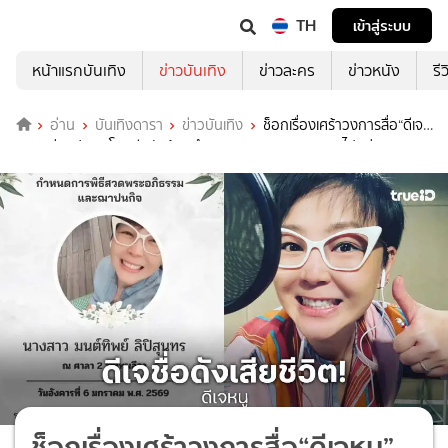
TH
เข้าสู่ระบบ
หน้าแรกบันเทิง
ข่าวบันเทิง
ข่าวละคร
ข่าวหนัง
รี
อ่าน
บันเทิงดารา
ข่าวบันเทิง
ช็อกเรื่องเศร้าวงการสื่อ“ดีเจ
หนู” แห่งแฟตเรดิโออดีตนักร้องนำ Kidnappers gen2 จากไปอย่างสงบ
ช็อกเรื่องเศร้าวงการสื่อ“ดีเจหนู”