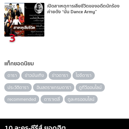
เปิดสาเหตุการเสียชีวิตของอดีตนักร้อง
ค่ายดัง “นัน Dance Army”
3
แท็กยอดนิยม
ดารา
ข่าวบันเทิง
ข่าวดารา
ไอจีดารา
ประวัติดารา
อินสตราแกรมดารา
ดูทีวีออนไลน์
recommended
ดาราเดลี่
ดูละครออนไลน์
10 ละคร-ซีรีส์ ยอดฮิต