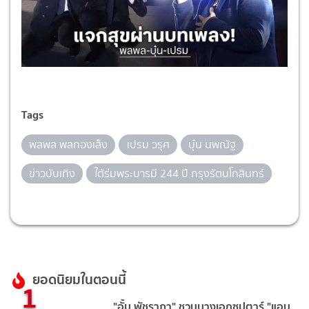
Tags
พลพล พลกองเส็ง
เปรม วรุศ
บุ๋น นพณัฐ
ข่าวบันเทิง
ใต้ร่มพระบารมี 244 ปี กรุงรัตนโกสินทร์
ยอดนิยมในตอนนี้
1
"อั้ม พัชราภา" ชวนนางเอกซุปตาร์ "แอน