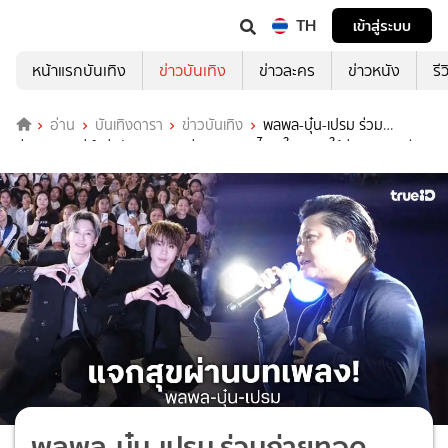
TH
เข้าสู่ระบบ
หน้าแรกบันเทิง
ข่าวบันเทิง
ข่าวละคร
ข่าวหนัง
รี
อ่าน
บันเทิงดารา
ข่าวบันเทิง
พลพล-บุ๋น-เปรม ร่วม
ถ่ายทอดเสน่ห์แห่งวัฒนธรรม ผ่านบทเพลงไทย ในงาน "ใต้ร่มพระบารมี
244 ปี กรุงรัตนโกสินทร์"
พลพล-บุ๋น-เปรม ร่วมถ่ายทอด