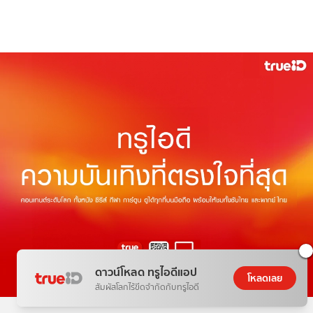
ดาวน์โหลด ทรูไอดีแอป
โหลดเลย
สัมผัสโลกไร้ขีดจำกัดกับทรูไอดี