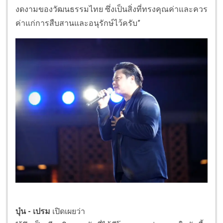
งดงามของวัฒนธรรมไทย ซึ่งเป็นสิ่งที่ทรงคุณค่าและควร
ค่าแก่การสืบสานและอนุรักษ์ไว้ครับ”
บุ๋น - เปรม
เปิดเผยว่า