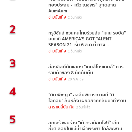
ทองประสม - แต้ว ณฐพร" บุกตลาด
AumAum
ข่าวบันเทิง
2 วันที่แล้ว
2
ทรูวิชั่นส์ ชวนคนไทยร่วมลุ้น "เนเน่ รอยัล"
บนเวที AMERICA’S GOT TALENT
SEASON 21 เริ่ม 6 ส.ค.นี้ ทาง
TrueVisions NOW
ข่าวบันเทิง
1 วันที่แล้ว
3
ส่องลิสต์นักแสดง "เกมส์โกงเกมส์" การ
รวมตัวของ 8 นักต้มตุ๋น
ข่าวบันเทิง
20 ก.ค. 69
4
“มิน พีชญา” ขอสืบพิจารณาคดี “ดิ
ไอคอน” ลับหลัง เผยอยากกลับมาทำงาน
ดาราเดลี่บันเทิง
2 วันที่แล้ว
5
สุดเศร้าพบร่าง "เต้ ดราก้อนไฟว์" เสีย
ชีวิต ลอยในแม่น้ำเจ้าพระยา ใกล้สะพาน