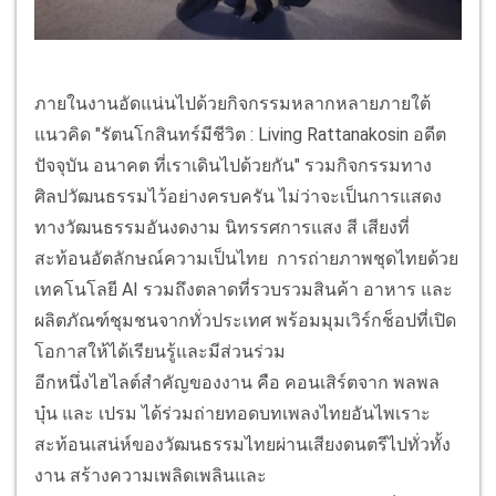
ภายในงานอัดแน่นไปด้วยกิจกรรมหลากหลายภายใต้
แนวคิด "รัตนโกสินทร์มีชีวิต : Living Rattanakosin อดีต
ปัจจุบัน อนาคต ที่เราเดินไปด้วยกัน" รวมกิจกรรมทาง
ศิลปวัฒนธรรมไว้อย่างครบครัน ไม่ว่าจะเป็นการแสดง
ทางวัฒนธรรมอันงดงาม นิทรรศการแสง สี เสียงที่
สะท้อนอัตลักษณ์ความเป็นไทย การถ่ายภาพชุดไทยด้วย
เทคโนโลยี AI รวมถึงตลาดที่รวบรวมสินค้า อาหาร และ
ผลิตภัณฑ์ชุมชนจากทั่วประเทศ พร้อมมุมเวิร์กช็อปที่เปิด
โอกาสให้ได้เรียนรู้และมีส่วนร่วม
อีกหนึ่งไฮไลต์สำคัญของงาน คือ คอนเสิร์ตจาก พลพล
บุ๋น และ เปรม ได้ร่วมถ่ายทอดบทเพลงไทยอันไพเราะ
สะท้อนเสน่ห์ของวัฒนธรรมไทยผ่านเสียงดนตรีไปทั่วทั้ง
งาน สร้างความเพลิดเพลินและ