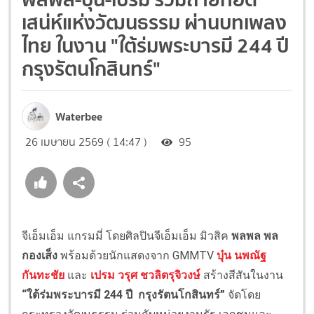
เสน่ห์แห่งวัฒนธรรม ผ่านบทเพลง
ไทย ในงาน "ใต้ร่มพระบารมี 244 ปี
กรุงรัตนโกสินทร์"
Waterbee
26 เมษายน 2569 ( 14:47 )
95
จีเอ็มเอ็ม แกรมมี่ โดยศิลปินจีเอ็มเอ็ม มิวสิค
พลพล พล
กองเส็ง
พร้อมด้วยนักแสดงจาก GMMTV
บุ๋น นพณัฐ
กันทะชัย
และ
เปรม วรุศ ชวลิตรุจิวงษ์
สร้างสีสันในงาน
“ใต้ร่มพระบารมี 244 ปี กรุงรัตนโกสินทร์”
จัดโดย