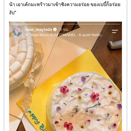
น้า เอาเค้กมะพร้าวมาเข้าชิงความอร่อย ของเบบี๋ก็อร่อย
งับ”