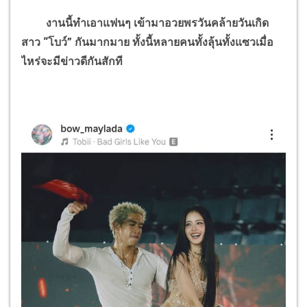
งานนี้ทำเอาแฟนๆ เข้ามาอวยพรวันคล้ายวันเกิด
สาว “โบว์” กันมากมาย ทั้งนี้หลายคนทั้งลุ้นทั้งแซวเมื่อ
ไหร่จะมีข่าวดีกันสักที