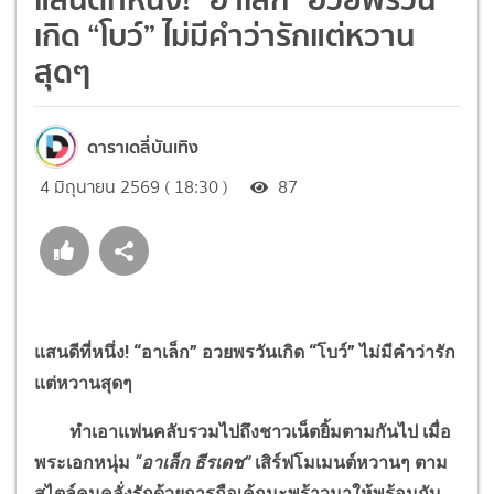
เกิด “โบว์” ไม่มีคำว่ารักแต่หวาน
สุดๆ
ดาราเดลี่บันเทิง
4 มิถุนายน 2569 ( 18:30 )
87
แสนดีที่หนึ่ง! “อาเล็ก” อวยพรวันเกิด “โบว์” ไม่มีคำว่ารัก
แต่หวานสุดๆ
ทำเอาแฟนคลับรวมไปถึงชาวเน็ตยิ้มตามกันไป เมื่อ
พระเอกหนุ่ม
“อาเล็ก ธีรเดช”
เสิร์ฟโมเมนต์หวานๆ ตาม
สไตล์คนคลั่งรักด้วยการถือเค้กมะพร้าวมาให้พร้อมกับ