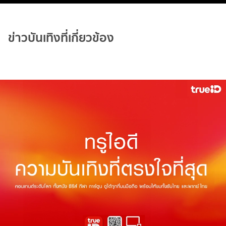
ข่าวบันเทิงที่เกี่ยวข้อง