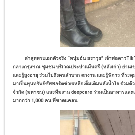
ล่าสุดพระเอกตัวจริง
“
หนุ่มอ้น สราวุธ
”
เจ้าพ่อดาวTikT
กลางกรุงฯ ณ ชุมชน บริเวณประปาแม้นศรี (หลังเก่า) ย่านเข
และผู้สูงอายุ ร่วมไปถึงคนลำบาก ตกงาน และผู้พิการ ที่ระ
มาเป็นทุนทรัพย์ซัพพอร์ตช่วยเหลือเต็มเติมพลังน้ำใจ ร่วมด้วย
จำกัด (มหาชน) และทีมงาน deepcare ร่วมเป็นอาหารและเครื่
มากกว่า 1,000 คน ที่ขาดแคลน