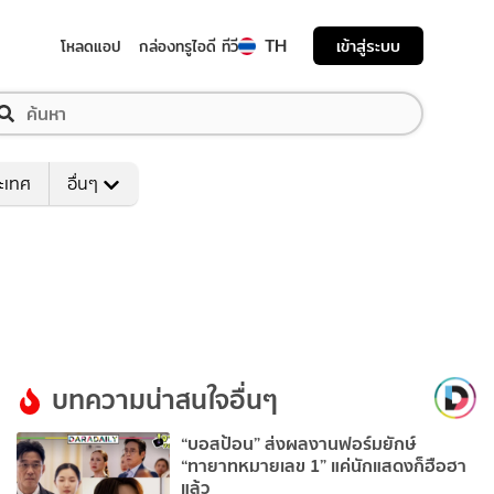
TH
เข้าสู่ระบบ
โหลดแอป
กล่องทรูไอดี ทีวี
ระเทศ
อื่นๆ
บทความน่าสนใจอื่นๆ
“บอสป้อน” ส่งผลงานฟอร์มยักษ์
“ทายาทหมายเลข 1” แค่นักแสดงก็ฮือฮา
แล้ว