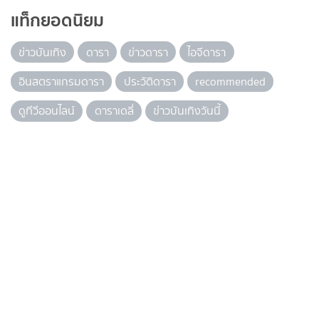
แท็กยอดนิยม
ข่าวบันเทิง
ดารา
ข่าวดารา
ไอจีดารา
อินสตราแกรมดารา
ประวัติดารา
recommended
ดูทีวีออนไลน์
ดาราเดลี่
ข่าวบันเทิงวันนี้