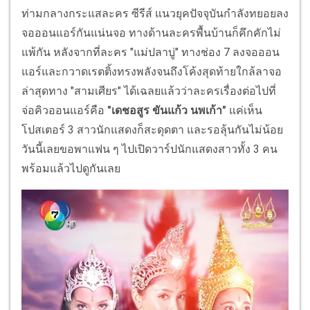
ท่ามกลางกระแสละคร ซีรีส์ แนวยุคปัจจุบันกำลังทยอยลง
จอออนแอร์กันแน่นจอ ทางด้านละครพื้นบ้านก็คึกคักไม่
แพ้กัน หลังจากที่ละคร "แม่ปลาบู่" ทางช่อง 7 ลงจอออน
แอร์และกวาดเรตติ้งทรงพลังจนถึงโค้งสุดท้ายใกล้ลาจอ
ล่าสุดทาง "สามเศียร" ได้เฉลยแล้วว่าละครเรื่องต่อไปที่
จ่อคิวออนแอร์คือ
"เดชอสูร ขันแก้ว นพเก้า"
แค่เห็น
โปสเตอร์ 3 สาวนักแสดงก็สะดุดตา และรอลุ้นกันไม่น้อย
วันนี้เลยขอพาแฟน ๆ ไปเปิดวาร์ปนักแสดงสาวทั้ง 3 คน
พร้อมแล้วไปดูกันเลย