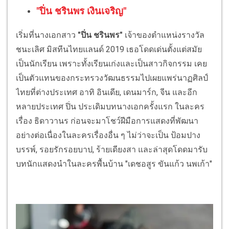
"ปิ่น ชรินพร เงินเจริญ"
เริ่มที่นางเอกสาว
"ปิ่น ชรินพร"
เจ้าของตำแหน่งรางวัล
ชนะเลิศ มิสทีนไทยแลนด์ 2019 เธอโดดเด่นตั้งแต่สมัย
เป็นนักเรียน เพราะทั้งเรียนเก่งและเป็นสาวกิจกรรม เคย
เป็นตัวแทนของกระทรวงวัฒนธรรมไปเผยแพร่นาฏศิลป์
ไทยที่ต่างประเทศ อาทิ อินเดีย, เดนมาร์ก, จีน และอีก
หลายประเทศ ปิ่น ประเดิมบทนางเอกครั้งแรก ในละคร
เรื่อง ธิดาวานร ก่อนจะมาโชว์ฝีมือการแสดงที่พัฒนา
อย่างต่อเนื่องในละครเรื่องอื่น ๆ ไม่ว่าจะเป็น ป้อมปาง
บรรพ์, รอยรักรอยบาป, ร้ายเดียงสา และล่าสุดโดดมารับ
บทนักแสดงนำในละครพื้นบ้าน "เดชอสูร ขันแก้ว นพเก้า"