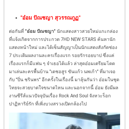
"อ๋อม ปัณชญา สุวรรณกูฏ"
ต่อกันที่
"อ๋อม ปัณชญา"
นักแสดงสาวสวยใหม่แกะกล่อง
ที่แจ้งเกิดจากการประกวด 7HD NEW STARS ค้นหานัก
แสดงหน้าใหม่ และได้เซ็นสัญญาเป็นนักแสดงสังกัดช่อง
7 ประเดิมผลงานละครเรื่องแรก รอยรักรอยบาป ซึ่งแค่
เรื่องแรกก็มีแฟน ๆ จำเธอได้แล้ว ล่าสุดอ๋อมเตรียมโดด
มาเล่นละครพื้นบ้าน "เดชอสูร ขันแก้ว นพเก้า" ที่มาเจอ
กับ "ปิ่น ชรินพร" อีกครั้งในเรื่องนี้ มาลุ้นกันว่า อ๋อมในชุด
ไทยจะสวยบาดใจขนาดไหน และนอกจากนี้ อ๋อม ยังมีผล
งานซีรีส์แนวปัจจุบันเรื่อง Rock And Soul จังหวะร็อก
ปาฏิหาริย์รัก ที่เพิ่งบวงสรวงเปิดกล้องไป