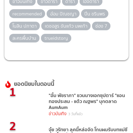
ข่าวบันเทิง
ข่าวดารา
ดารา
ไอจีดารา
recommended
อ๋อม ปัณชญา
ปิ่น ชรินพร
โนลิน ปภาดา
เดชอสูร ขันแก้ว นพเก้า
ช่อง 7
ละครพื้นบ้าน
trueidstory
ยอดนิยมในตอนนี้
1
"อั้ม พัชราภา" ชวนนางเอกซุปตาร์ "แอน
ทองประสม - แต้ว ณฐพร" บุกตลาด
AumAum
ข่าวบันเทิง
3 วันที่แล้ว
2
จุ๋ย วรัทยา ลุคนี้หล่อจัด โกนผมรับบทแม่ชี