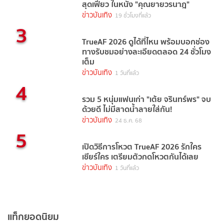
สุดเฟี้ยว ในหนัง "คุณยายวรนาฎ"
ข่าวบันเทิง
19 ชั่วโมงที่แล้ว
3
TrueAF 2026 ดูได้ที่ไหน พร้อมบอกช่อง
ทางรับชมอย่างละเอียดตลอด 24 ชั่วโมง
เต็ม
ข่าวบันเทิง
1 วันที่แล้ว
4
รวม 5 หนุ่มแฟนเก่า "เต้ย จรินทร์พร" จบ
ด้วยดี ไม่มีสาดน้ำลายใส่กัน!
ข่าวบันเทิง
24 ธ.ค. 68
5
เปิดวิธีการโหวต TrueAF 2026 รักใคร
เชียร์ใคร เตรียมตัวกดโหวตกันได้เลย
ข่าวบันเทิง
1 วันที่แล้ว
แท็กยอดนิยม