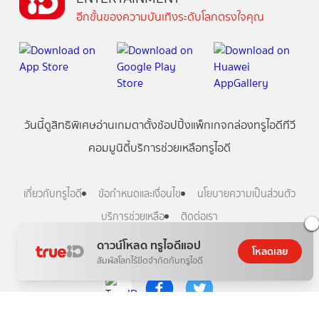
อีกขั้นของความบันเทิงระดับโลกตรงใจคุณ
วันนี้
ดู
สิทธิพิเศษ
อ่าน
เกม
ตาตั้ง
ช้อปปิ้ง
แพ็กเกจ
กล่องทรูไอดีทีวี
คอมมูนิตี้
บริการช่วยเหลือทรูไอดี
เกี่ยวกับทรูไอดี
ข้อกำหนดและเงื่อนไข
นโยบายความเป็นส่วนตัว
บริการช่วยเหลือ
ติดต่อเรา
ดาวน์โหลด ทรูไอดีแอป
โหลดเลย
Follow us
สัมผัสโลกไร้ขีดจำกัดกับทรูไอดี
Copyright © True Digital Group Company Limited.