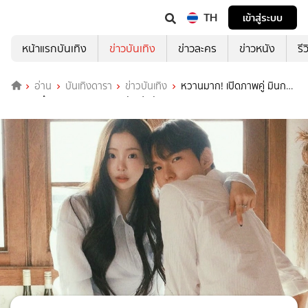
TH
เข้าสู่ระบบ
หน้าแรกบันเทิง
ข่าวบันเทิง
ข่าวละคร
ข่าวหนัง
รี
อ่าน
บันเทิงดารา
ข่าวบันเทิง
หวานมาก! เปิดภาพคู่ มินก
ยอง & ซึงยง EXchange 4 หลังเปิดตัว