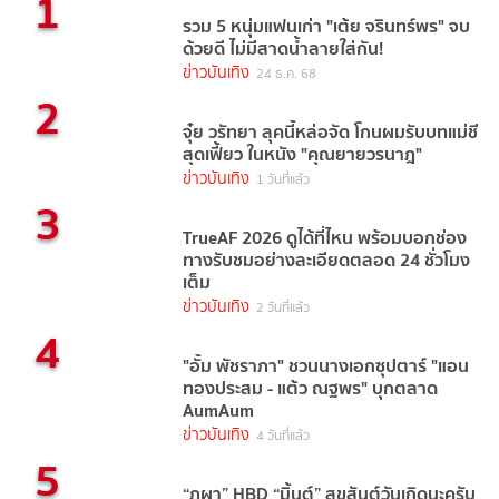
1
รวม 5 หนุ่มแฟนเก่า "เต้ย จรินทร์พร" จบ
ด้วยดี ไม่มีสาดน้ำลายใส่กัน!
ข่าวบันเทิง
24 ธ.ค. 68
2
จุ๋ย วรัทยา ลุคนี้หล่อจัด โกนผมรับบทแม่ชี
สุดเฟี้ยว ในหนัง "คุณยายวรนาฎ"
ข่าวบันเทิง
1 วันที่แล้ว
3
TrueAF 2026 ดูได้ที่ไหน พร้อมบอกช่อง
ทางรับชมอย่างละเอียดตลอด 24 ชั่วโมง
เต็ม
ข่าวบันเทิง
2 วันที่แล้ว
4
"อั้ม พัชราภา" ชวนนางเอกซุปตาร์ "แอน
ทองประสม - แต้ว ณฐพร" บุกตลาด
AumAum
ข่าวบันเทิง
4 วันที่แล้ว
5
“ภูผา” HBD “มิ้นต์” สุขสันต์วันเกิดนะครับ