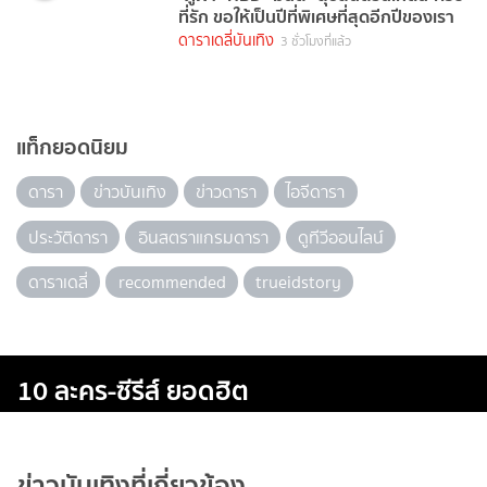
ที่รัก ขอให้เป็นปีที่พิเศษที่สุดอีกปีของเรา
ดาราเดลี่บันเทิง
3 ชั่วโมงที่แล้ว
แท็กยอดนิยม
ดารา
ข่าวบันเทิง
ข่าวดารา
ไอจีดารา
ประวัติดารา
อินสตราแกรมดารา
ดูทีวีออนไลน์
ดาราเดลี่
recommended
trueidstory
10 ละคร-ซีรีส์ ยอดฮิต
ข่าวบันเทิงที่เกี่ยวข้อง