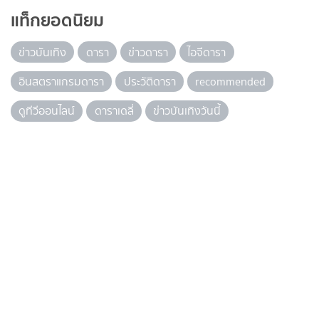
แท็กยอดนิยม
ข่าวบันเทิง
ดารา
ข่าวดารา
ไอจีดารา
อินสตราแกรมดารา
ประวัติดารา
recommended
ดูทีวีออนไลน์
ดาราเดลี่
ข่าวบันเทิงวันนี้