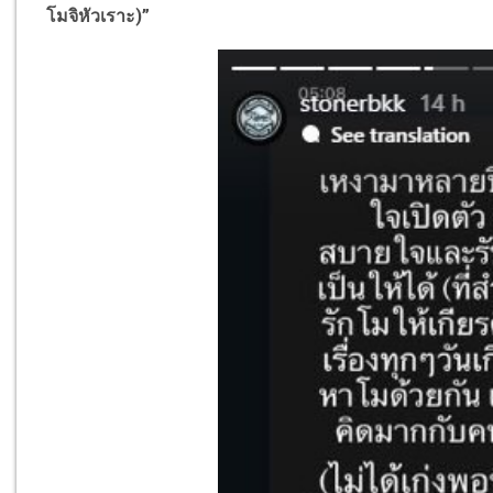
โมจิหัวเราะ)”