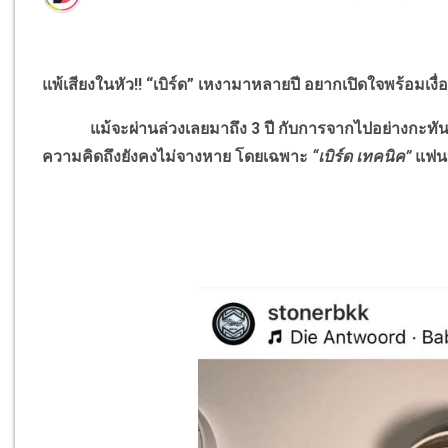
แพ้เสียงในหัว
!!
“เบิร์ด” เหงามาหลายปี อยากเปิดใจพร้อมเงื่
แม้จะผ่านล่วงเลยมาถึง 3 ปี กับการจากไปอย่างกะทั
ความคิดถึงยังคงไม่จางหาย โดยเฉพาะ
“
เบิร์ด เทคนิค”
แฟนห