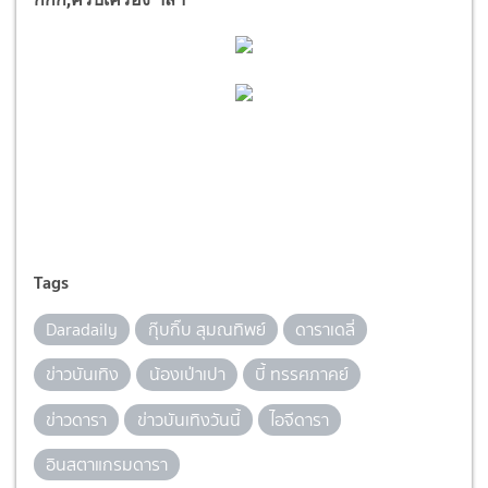
Tags
Daradaily
กุ๊บกิ๊บ สุมณทิพย์
ดาราเดลี่
ข่าวบันเทิง
น้องเป่าเปา
บี้ ทรรศภาคย์
ข่าวดารา
ข่าวบันเทิงวันนี้
ไอจีดารา
อินสตาแกรมดารา