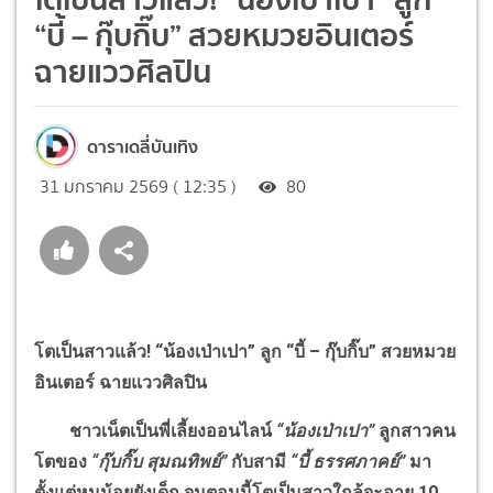
“บี้ – กุ๊บกิ๊บ” สวยหมวยอินเตอร์
ฉายแววศิลปิน
ดาราเดลี่บันเทิง
31 มกราคม 2569 ( 12:35 )
80
โตเป็นสาวแล้ว! “น้องเป่าเปา” ลูก “บี้ – กุ๊บกิ๊บ” สวยหมวย
อินเตอร์ ฉายแววศิลปิน
ชาวเน็ตเป็นพี่เลี้ยงออนไลน์
“น้องเป่าเปา”
ลูกสาวคน
โตของ
“กุ๊บกิ๊บ สุมณทิพย์”
กับสามี
“บี้ ธรรศภาคย์”
มา
ตั้งแต่หนูน้อยยังเด็ก จนตอนนี้โตเป็นสาวใกล้จะอายุ 10