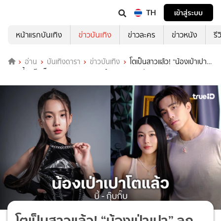
TH
เข้าสู่ระบบ
หน้าแรกบันเทิง
ข่าวบันเทิง
ข่าวละคร
ข่าวหนัง
รี
อ่าน
บันเทิงดารา
ข่าวบันเทิง
โตเป็นสาวแล้ว! “น้องเป่าเปา”
ลูก “บี้ – กุ๊บกิ๊บ” สวยหมวยอินเตอร์ ฉายแววศิลปิน
โตเป็นสาวแล้ว! “น้องเป่าเปา” ลูก