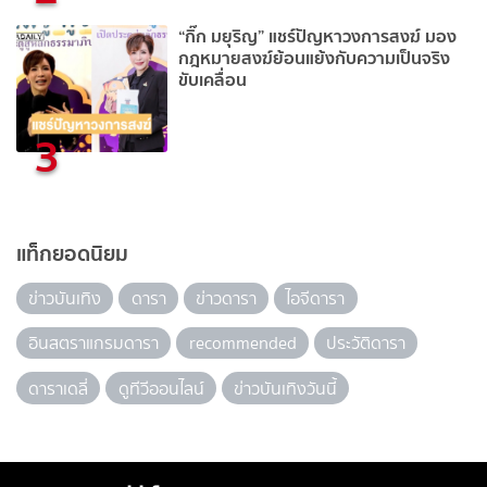
“กิ๊ก มยุริญ” แชร์ปัญหาวงการสงฆ์ มอง
กฎหมายสงฆ์ย้อนแย้งกับความเป็นจริง
ขับเคลื่อน
3
แท็กยอดนิยม
ข่าวบันเทิง
ดารา
ข่าวดารา
ไอจีดารา
อินสตราแกรมดารา
recommended
ประวัติดารา
ดาราเดลี่
ดูทีวีออนไลน์
ข่าวบันเทิงวันนี้