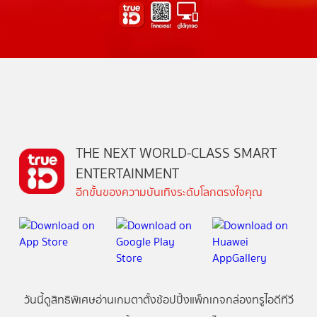
THE NEXT WORLD-CLASS SMART
ENTERTAINMENT
อีกขั้นของความบันเทิงระดับโลกตรงใจคุณ
วันนี้
ดู
สิทธิพิเศษ
อ่าน
เกม
ตาตั้ง
ช้อปปิ้ง
แพ็กเกจ
กล่องทรูไอดีทีวี