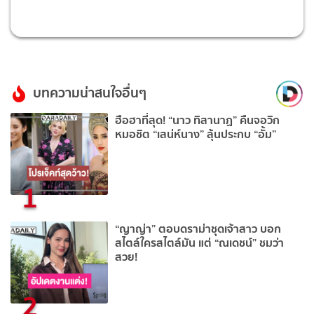
บทความน่าสนใจอื่นๆ
ฮือฮาที่สุด! “นาว ทิสานาฏ” คืนจอวิก
หมอชิต “เสน่ห์นาง” ลุ้นประกบ “อั้ม”
1
“ญาญ่า” ตอบดราม่าชุดเจ้าสาว บอก
สไตล์ใครสไตล์มัน แต่ “ณเดชน์” ชมว่า
สวย!
2