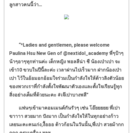
ลูกสาวคนนี้ว่า…
“*Ladies and gentlemen, please welcome
Paulina Hsu New Gen of @nextidol_academy พี่ๆป้าๆ
น้าๆอาๆทุกท่านค่ะ เด็กหญิง พอลลีน่า ชี น้องเป่าเปา จะ
เข้า10 ขวบในปีนี้ละค่ะ เวลาผ่านไปเร็วมาก ฝากน้องเป่า
เปา ไว้ในอ้อมอกอ้อมใจร่วมเป็นกำลังใจให้ต้าวลิงตัวน้อย
ของพวกเราที่กำลังตั้งใจพัฒนาตัวเองและตั้งใจเรียนรู้ทุก
สิ่งอย่างเต็มที่ด้วยนะคะ #เจ๊เปาบางพลี”
แฟนๆเข้ามาคอมเมนต์กันรัวๆ เช่น โอ๊ยยยยย พี่เปา
ขาาาา สวยมาก ปังมาก เป็นกำลังใจให้ในทุกอย่างก้าว
เลยนะคะคนเก่ง,งื้อออ ต้าวก้อนในวันนั้น,พี่เปา สวยม้ากก
กกก,ครบเครื่อง ฯลฯ