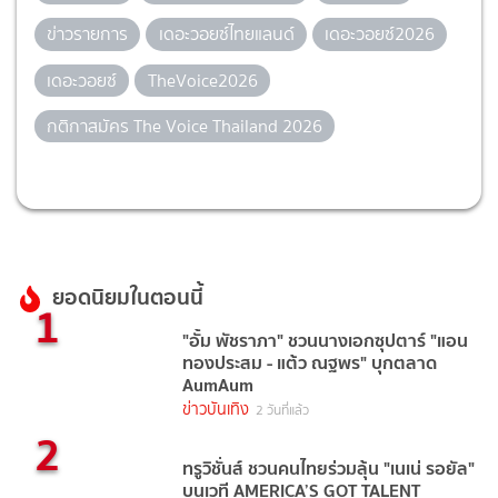
ข่าวรายการ
เดอะวอยซ์ไทยแลนด์
เดอะวอยซ์2026
เดอะวอยซ์
TheVoice2026
กติกาสมัคร The Voice Thailand 2026
ยอดนิยมในตอนนี้
1
"อั้ม พัชราภา" ชวนนางเอกซุปตาร์ "แอน
ทองประสม - แต้ว ณฐพร" บุกตลาด
AumAum
ข่าวบันเทิง
2 วันที่แล้ว
2
ทรูวิชั่นส์ ชวนคนไทยร่วมลุ้น "เนเน่ รอยัล"
บนเวที AMERICA’S GOT TALENT