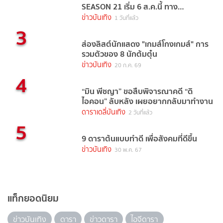
SEASON 21 เริ่ม 6 ส.ค.นี้ ทาง
TrueVisions NOW
ข่าวบันเทิง
1 วันที่แล้ว
3
ส่องลิสต์นักแสดง "เกมส์โกงเกมส์" การ
รวมตัวของ 8 นักต้มตุ๋น
ข่าวบันเทิง
20 ก.ค. 69
4
“มิน พีชญา” ขอสืบพิจารณาคดี “ดิ
ไอคอน” ลับหลัง เผยอยากกลับมาทำงาน
ดาราเดลี่บันเทิง
2 วันที่แล้ว
5
9 ดาราต้นแบบทำดี เพื่อสังคมที่ดีขึ้น
ข่าวบันเทิง
30 พ.ค. 67
แท็กยอดนิยม
ข่าวบันเทิง
ดารา
ข่าวดารา
ไอจีดารา