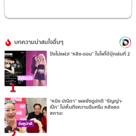
บทความน่าสนใจอื่นๆ
ปังไม่แผ่ว! “หลิง-ออม” ในโฟโต้บุ๊กเล่มที่ 2
1
“หนิง ปณิตา” เผยยังดูปกติ “ธัญญ่า-
เป๊ก” ไม่เห็นถึงความอึมครึม หลังลด
สถานะ
2