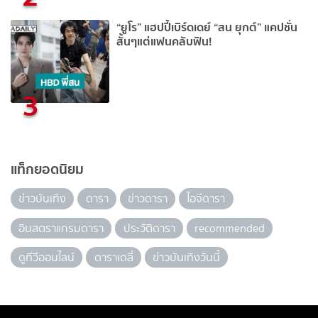
“ยูโร” แฮปปี้เบิร์ดเดย์ “สน ยุกต์” แคปชั่น
สั้นๆแต่แฟนคลับฟิน!
3
แท็กยอดนิยม
ข่าวบันเทิง
ดารา
ข่าวดารา
ไอจีดารา
อินสตราแกรมดารา
ประวัติดารา
recommended
ดูทีวีออนไลน์
ดาราเดลี่
ข่าวบันเทิงวันนี้