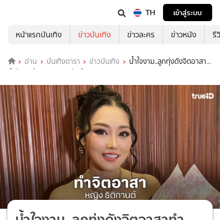
TH
เข้าสู่ระบบ
หน้าแรกบันเทิง
ข่าวบันเทิง
ข่าวละคร
ข่าวหนัง
รี
อ่าน
บันเทิงดารา
ข่าวบันเทิง
น้ำใจงาม..ลูกทุ่งดังจิตอาสา
ทำข้าวกล่องถวายพระพันปีหลวง
น้ำใจงาม..ลูกทุ่งดังจิตอาสาทำ