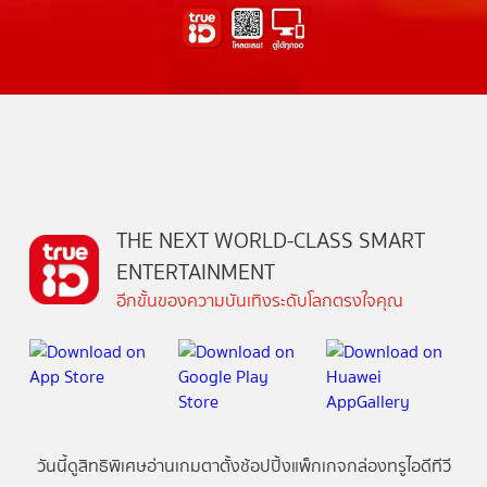
THE NEXT WORLD-CLASS SMART
ENTERTAINMENT
อีกขั้นของความบันเทิงระดับโลกตรงใจคุณ
วันนี้
ดู
สิทธิพิเศษ
อ่าน
เกม
ตาตั้ง
ช้อปปิ้ง
แพ็กเกจ
กล่องทรูไอดีทีวี